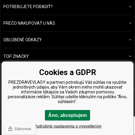
POTREBUJETE PORADIŤ?
info@prozdravevlasy.cz
Obchodní podmínky
Odpovieme do 24 hodín.
PREČO NAKUPOVAŤ U NÁS
Ochrana osobních údajů
Náš příběh
Přehled plateb a dopravy
Blog
Ecru New York
OBĽÚBENÉ ODKAZY
Vrácení zboží
Kadeřnická poradna
Kérastase
Kontakty
TOP ZNAČKY
O&M
Vzorky zdarma
Paul Mitchell
Cookies a GDPR
Wella Professionals
PREZDRAVEVLASY a partneri potrebujú Váš súhlas na využitie
Zenz Organic
jednotlivých údajov, aby Vám okrem iného mohli ukazovať
informácie týkajúce sa Vašich záujmov pomocou
personalizácie reklám. Súhlas udelíte kliknutím na políčko "Áno,
súhlasím".
Áno, akceptujem
Copyright © 2026 PreZdravéVlasy.sk, Všetky práva vyhradené
Podrobné nastavenia s vysvetlením
Súkromie
Ecommerce solutions
BINARGON.cz