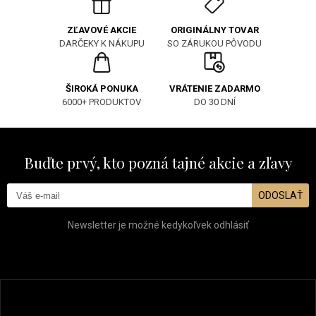
ORIGINÁLNY TOVAR
ZĽAVOVÉ AKCIE
SO ZÁRUKOU PÔVODU
DARČEKY K NÁKUPU
ŠIROKÁ PONUKA
VRÁTENIE ZADARMO
6000+ PRODUKTOV
DO 30 DNÍ
Buďte prvý, kto pozná tajné akcie a zľavy
ODOSLAŤ
Newsletter je možné kedykoľvek odhlásiť