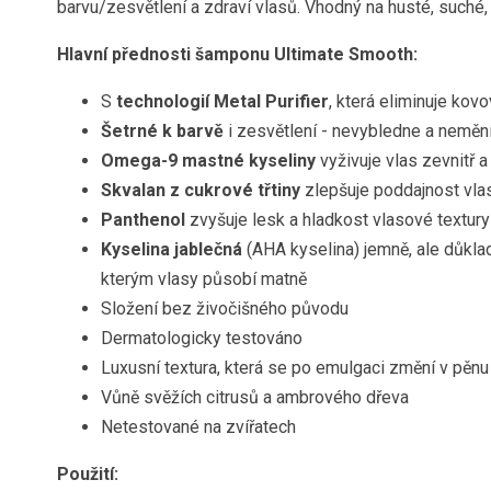
barvu/zesvětlení a zdraví vlasů. Vhodný na husté, suché,
Hlavní přednosti šamponu Ultimate Smooth:
S
technologií Metal Purifier
, která eliminuje kov
Šetrné k barvě
i zesvětlení - nevybledne a nemění 
Omega-9 mastné kyseliny
vyživuje vlas zevnitř a
Skvalan z cukrové třtiny
zlepšuje poddajnost vlas
Panthenol
zvyšuje lesk a hladkost vlasové textur
Kyselina jablečná
(AHA kyselina) jemně, ale důklad
kterým vlasy působí matně
Složení bez živočišného původu
Dermatologicky testováno
Luxusní textura, která se po emulgaci změní v pěnu
Vůně svěžích citrusů a ambrového dřeva
Netestované na zvířatech
Použití: