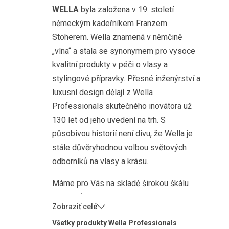
WELLA
byla založena v 19. století
německým kadeřníkem Franzem
Stoherem. Wella znamená v němčině
„vlna“ a stala se synonymem pro vysoce
kvalitní produkty v péči o vlasy a
stylingové přípravky. Přesné inženýrství a
luxusní design dělají z Wella
Professionals skutečného inovátora už
130 let od jeho uvedení na trh. S
působivou historií není divu, že Wella je
stále důvěryhodnou volbou světových
odborníků na vlasy a krásu.
Máme pro Vás na skladě širokou škálu
produktů vlasové péče Wella
Professionals! Cokoli vaše vlasy chtějí,
Všetky produkty Wella Professionals
Prozdravevlasy mají! Od šamponů a