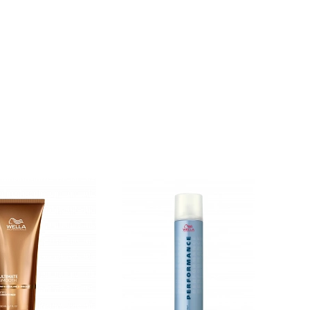
kondicionérů Wella až po barevné tonery.
Aby jste jednoduše našli ty správné
produkty pro Váš typ vlasů, jsou
roztřízené do konkrétních kolekcí, kdy
každá má své speciální zaměření.
O barvené vlasy může pečovat hned
několik kolekcí. Ať už zvolíte kolekci
Invigo Color Brilliance
nebo
ColorMotion+
- oboje pomůžou udržet
barvu ve vlasové kutikule, díky čemu
barvu ochrání a vlasy budou zářivě lesklé.
Máte vlasy suché, bez objemu nebo snad
poničené (ať už chemicky nebo tepelně)?
Tyto řady se o to postarají! Zkuste
Invigo
Nutri-Enrich
pro hydrataci,
Invigo