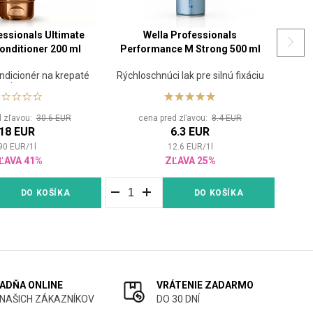
Volume
pro dodání objemu nebo
kolekci
Fusion
pro regeneraci
essionals Ultimate
Wella Professionals
Wel
poškozených vlasů.
nditioner 200 ml
Performance M Strong 500 ml
Wella je skvělý způsob, jak vrátit vašim
ondicionér na krepaté
Rýchloschnúci lak pre silnú fixáciu
Vyž
vlasy
vlasům lesk a dát vám barvu, po které jste
vždy toužili, přímo z pohodlí vašeho
d zľavou:
30.6 EUR
cena pred zľavou:
8.4 EUR
domova za dostupnou cenu!
18 EUR
6.3 EUR
90
EUR
/
1
l
12.6
EUR
/
1
l
ĽAVA 41%
ZĽAVA 25%
DO KOŠÍKA
DO KOŠÍKA
ADŇA ONLINE
VRÁTENIE ZADARMO
 NAŠICH ZÁKAZNÍKOV
DO 30 DNÍ