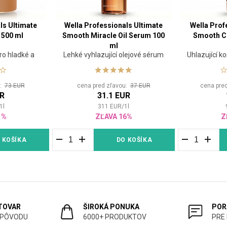
ls Ultimate
Wella Professionals Ultimate
Wella Prof
500 ml
Smooth Miracle Oil Serum 100
Smooth Co
ml
ro hladké a
Lehké vyhlazující olejové sérum
Uhlazující k
sy
u:
73 EUR
cena pred zľavou:
37 EUR
cena pre
UR
31.1 EUR
1
l
311
EUR
/
1
l
1%
ZĽAVA 16%
Z
 KOŠÍKA
DO KOŠÍKA
 TOVAR
ŠIROKÁ PONUKA
POR
 PÔVODU
6000+ PRODUKTOV
PRE