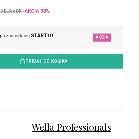
AKCIA
38
%
10
EUR
s DPH
START10
po zadaní kódu
AKCIA
PRIDAŤ DO KOŠÍKA
Wella Professionals