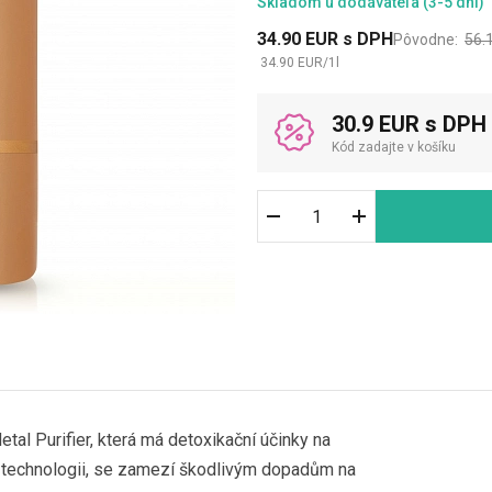
Skladom
u dodávateľa (3-5 dni)
34.90
EUR
s DPH
Pôvodne:
56.
34.90
EUR
/
1
l
30.9 EUR s DPH
Kód zadajte v košíku
l Purifier, která má detoxikační účinky na
to technologii, se zamezí škodlivým dopadům na