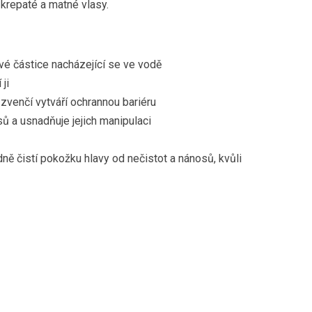
 krepaté a matné vlasy.
ové částice nacházející se ve vodě
ji
 zvenčí vytváří ochrannou bariéru
ů a usnadňuje jejich manipulaci
y
ně čistí pokožku hlavy od nečistot a nánosů, kvůli