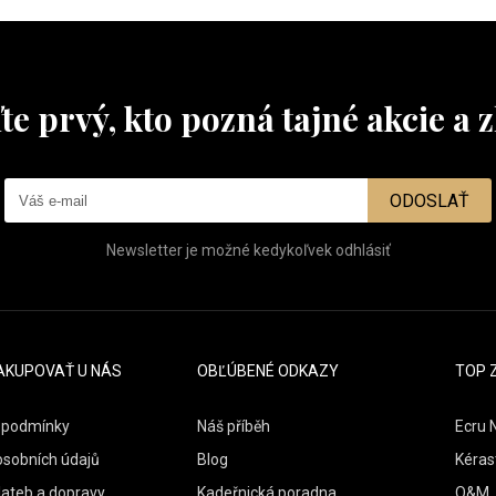
te prvý, kto pozná tajné akcie a z
ODOSLAŤ
Newsletter je možné kedykoľvek odhlásiť
AKUPOVAŤ U NÁS
OBĽÚBENÉ ODKAZY
TOP 
 podmínky
Náš příběh
Ecru 
osobních údajů
Blog
Kéras
lateb a dopravy
Kadeřnická poradna
O&M