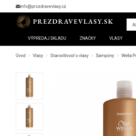
info@prozdravevlasy.cz
VÝPREDAJ SKLADU
ZNAČKY
VLASY
Úvod
Vlasy
Starostlivosť o vlasy
Šampóny
Wella 