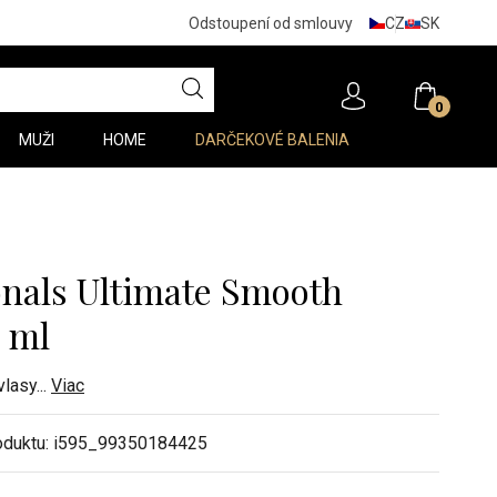
CZ
SK
Odstoupení od smlouvy
0
MUŽI
HOME
DARČEKOVÉ BALENIA
onals Ultimate Smooth
 ml
vlasy
...
Viac
oduktu:
i595_99350184425