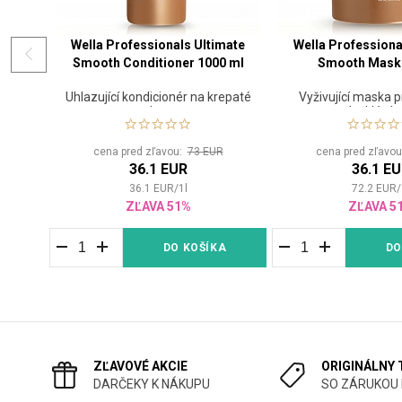
Wella Professionals Ultimate
Wella Professiona
Smooth Conditioner 1000 ml
Smooth Mask 
Uhlazující kondicionér na krepaté
Vyživující maska p
vlasy
lesklé vla
cena pred zľavou:
73 EUR
cena pred zľavo
36.1 EUR
36.1 E
36.1
EUR
/
1
l
72.2
EUR
/
ZĽAVA 51%
ZĽAVA 5
DO KOŠÍKA
DO
ZĽAVOVÉ AKCIE
ORIGINÁLNY
DARČEKY K NÁKUPU
SO ZÁRUKOU