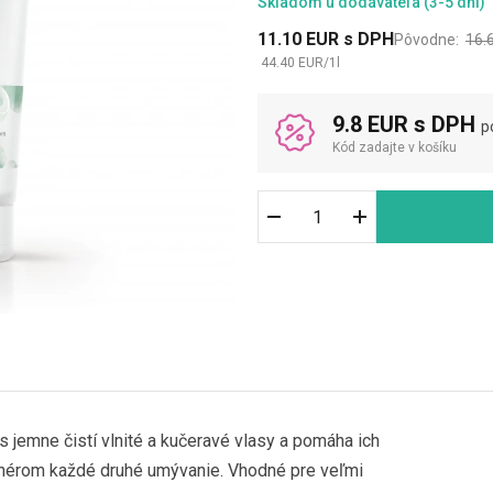
Skladom
u dodávateľa (3-5 dni)
11.10
EUR
s DPH
Pôvodne:
16.
44.40
EUR
/
1
l
9.8 EUR s DPH
p
Kód zadajte v košíku
s jemne čistí vlnité a kučeravé vlasy a pomáha ich
ionérom každé druhé umývanie. Vhodné pre veľmi