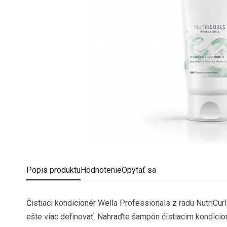
Popis
produktu
Hodnotenie
Opýtať sa
Čistiaci kondicionér Wella Professionals z radu NutriCurl
ešte viac definovať. Nahraďte šampón čistiacim kondic