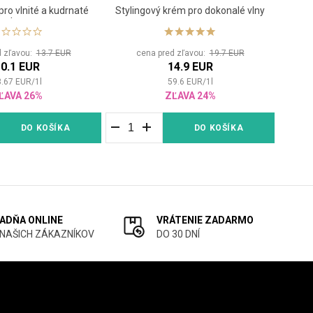
pro vlnité a kudrnaté
Stylingový krém pro dokonalé vlny
Rýchl
vlasy
d zľavou:
13.7 EUR
cena pred zľavou:
19.7 EUR
0.1 EUR
14.9 EUR
3.67
EUR
/
1
l
59.6
EUR
/
1
l
ĽAVA 26%
ZĽAVA 24%
DO KOŠÍKA
DO KOŠÍKA
ADŇA ONLINE
VRÁTENIE ZADARMO
 NAŠICH ZÁKAZNÍKOV
DO 30 DNÍ