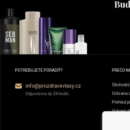
Buď
POTREBUJETE PORADIŤ?
PREČO N
Obchodní
info@prozdravevlasy.cz
Ochrana 
Odpovieme do 24 hodín.
Přehled p
Vrácení z