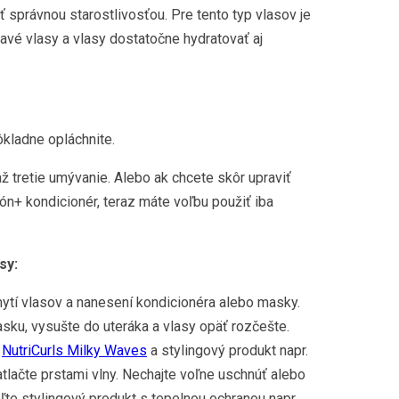
ť správnou starostlivosťou. Pre tento typ vlasov je
avé vlasy a vlasy dostatočne hydratovať aj
kladne opláchnite.
 tretie umývanie. Alebo ak chcete skôr upraviť
ón+ kondicionér, teraz máte voľbu použiť iba
sy:
ytí vlasov a nanesení kondicionéra alebo masky.
ku, vysušte do uteráka a vlasy opäť rozčešte.
.
NutriCurls Milky Waves
a stylingový produkt napr.
tlačte prstami vlny. Nechajte voľne uschnúť alebo
oľte stylingový produkt s tepelnou ochranou napr.