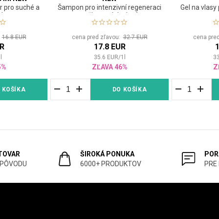
ér pro suché a
Šampon pro intenzivní regeneraci
Gel na vlasy 
lasy
poškozených vlasů
:
16.8 EUR
cena pred zľavou:
32.7 EUR
cena pre
UR
17.8 EUR
1
1
l
35.6
EUR
/
1
l
3
5%
ZĽAVA 46%
Z
 KOŠÍKA
DO KOŠÍKA
 TOVAR
ŠIROKÁ PONUKA
POR
 PÔVODU
6000+ PRODUKTOV
PRE