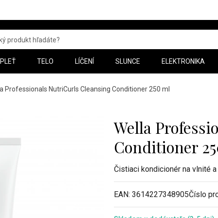
PLEŤ
TELO
LÍČENÍ
SLUNCE
ELEKTRONIKA
a Professionals NutriCurls Cleansing Conditioner 250 ml
Wella Professi
Conditioner 25
Čistiaci kondicionér na vlnité 
EAN:
3614227348905
Číslo pr