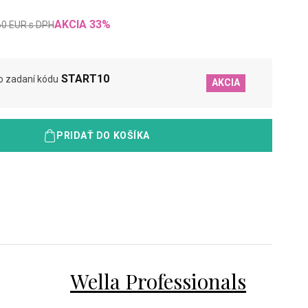
AKCIA
33
%
60
EUR
s DPH
START10
o zadaní kódu
AKCIA
PRIDAŤ DO KOŠÍKA
Wella Professionals