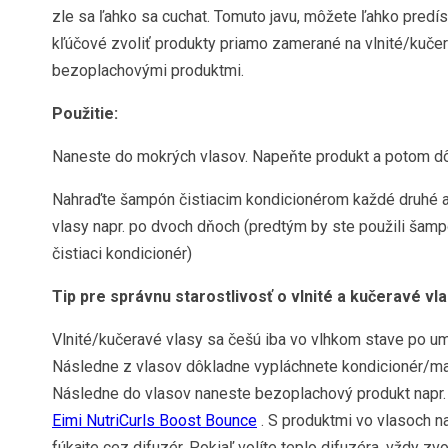
zle sa ľahko sa cuchat. Tomuto javu, môžete ľahko predís
kľúčové zvoliť produkty priamo zamerané na vlnité/kučer
bezoplachovými produktmi.
Použitie:
Naneste do mokrých vlasov. Napeňte produkt a potom dô
Nahraďte šampón čistiacim kondicionérom každé druhé až
vlasy napr. po dvoch dňoch (predtým by ste použili šamp
čistiaci kondicionér)
Tip pre správnu starostlivosť o vlnité a kučeravé vla
Vlnité/kučeravé vlasy sa češú iba vo vlhkom stave po um
Následne z vlasov dôkladne vypláchnete kondicionér/mas
Následne do vlasov naneste bezoplachový produkt napr
Eimi NutriCurls Boost Bounce
. S produktmi vo vlasoch na
fúkajte cez difuzér. Pokiaľ volíte teplo difuzéra, vždy zv