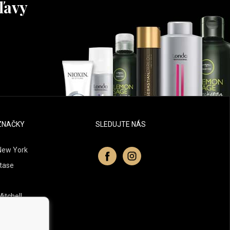
ľavy
ZNAČKY
SLEDUJTE NÁS
New York
tase
itchell
 Professionals
Organic