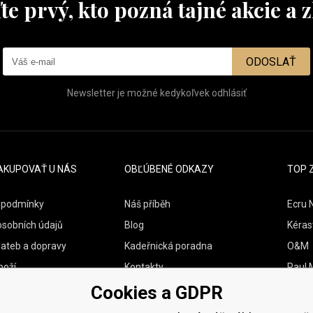
te prvý, kto pozná tajné akcie a z
ODOSLAŤ
Newsletter je možné kedykoľvek odhlásiť
AKUPOVAŤ U NÁS
OBĽÚBENÉ ODKAZY
TOP 
 podmínky
Náš příběh
Ecru 
osobních údajů
Blog
Kéras
lateb a dopravy
Kadeřnická poradna
O&M
boží
Kontakty
Paul M
Cookies a GDPR
Vzorky zdarma
Wella
Zenz 