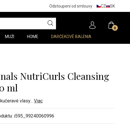
CZ
SK
Odstoupení od smlouvy
0
MUŽI
HOME
DARČEKOVÉ BALENIA
onals NutriCurls Cleansing
0 ml
a kučeravé vlasy
...
Viac
oduktu:
i595_99240060996