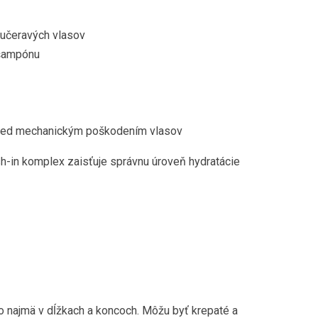
/kučeravých vlasov
 šampónu
pred mechanickým poškodením vlasov
sh-in komplex zaisťuje správnu úroveň hydratácie
 to najmä v dĺžkach a koncoch. Môžu byť krepaté a