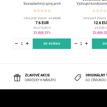
Bezoplachový sprej proti
Vyživující kondicion
krepovateniu vlnitých vlasov
namáhané v
cena pred zľavou:
11.4 EUR
cena pred zľavou
7.6 EUR
12.6 E
50.67
EUR
/
1
l
63
EUR
/
ZĽAVA 33%
ZĽAVA 2
DO KOŠÍKA
DO
ZĽAVOVÉ AKCIE
ORIGINÁLNY
DARČEKY K NÁKUPU
SO ZÁRUKOU