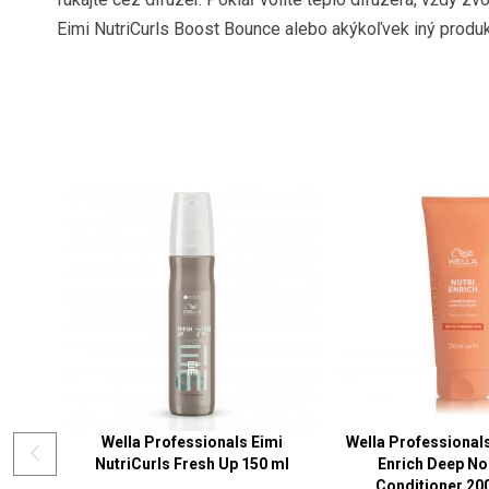
Eimi NutriCurls Boost Bounce alebo akýkoľvek iný produkt
Wella Professionals Eimi
Wella Professionals
NutriCurls Fresh Up 150 ml
Enrich Deep No
Conditioner 20