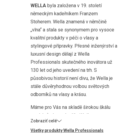
WELLA
byla založena v 19. století
německým kadeřníkem Franzem
Stoherem. Wella znamená v němčině
„vlna“ a stala se synonymem pro vysoce
kvalitní produkty v péči o vlasy a
stylingové přípravky. Přesné inženýrství a
luxusní design dělají z Wella
Professionals skutečného inovátora už
130 let od jeho uvedení na trh. S
působivou historií není divu, že Wella je
stále důvěryhodnou volbou světových
odborníků na vlasy a krásu.
Máme pro Vás na skladě širokou škálu
produktů vlasové péče Wella
Professionals! Cokoli vaše vlasy chtějí,
Všetky produkty Wella Professionals
Prozdravevlasy mají! Od šamponů a