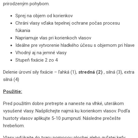
prirodzeným pohybom.
Sprej na objem od korienkov
Chráni vlasy vďaka tepelnej ochrane počas procesu
fúkania
Napriamuje vlas pri korienkoch vlasov
Ideálne pre vytvorenie hladkého účesu s objemom pri hlave
Vhodný aj na jemné vlasy
Stupeň fixácie 2 zo 4
Delenie úrovní sily fixácie – ľahká (1),
stredná (2)
, silná (3), extra
silná (4)
Použitie:
Pred použitím dobre pretrepte a naneste na vlhké, uterákom
vysušené vlasy. Našplíchejte najmä ku korienkom vlasov. Podľa
hustoty vlasov aplikujte 5-10 pumpnutí. Následne prečešte
hrebeňom.
Vlasy vyfúkajte do tvaru pomocou plochej alebo guľatej kefy.