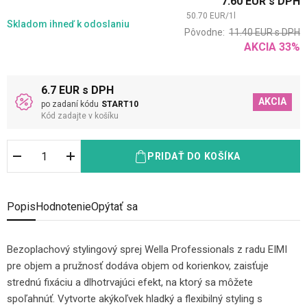
7.60
EUR
s DPH
50.70
EUR
/
1
l
Skladom
ihneď k odoslaniu
Pôvodne:
11.40
EUR
s DPH
AKCIA
33
%
6.7 EUR s DPH
AKCIA
po zadaní kódu
START10
Kód zadajte v košíku
PRIDAŤ DO KOŠÍKA
Popis
Hodnotenie
Opýtať sa
Bezoplachový stylingový sprej Wella Professionals z radu EIMI
pre objem a pružnosť dodáva objem od korienkov, zaisťuje
strednú fixáciu a dlhotrvajúci efekt, na ktorý sa môžete
spoľahnúť. Vytvorte akýkoľvek hladký a flexibilný styling s