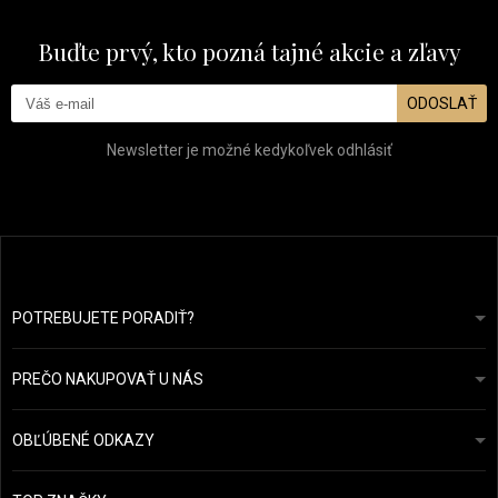
Buďte prvý, kto pozná tajné akcie a zľavy
ODOSLAŤ
Newsletter je možné kedykoľvek odhlásiť
POTREBUJETE PORADIŤ?
info@prozdravevlasy.cz
Obchodní podmínky
Odpovieme do 24 hodín.
PREČO NAKUPOVAŤ U NÁS
Ochrana osobních údajů
Náš příběh
Přehled plateb a dopravy
Blog
Ecru New York
OBĽÚBENÉ ODKAZY
Vrácení zboží
Kadeřnická poradna
Kérastase
Kontakty