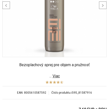
Bezoplachový sprej pre objem a pružnosť
...
Viac
EAN:
8005610587592
Číslo produktu:
i595_81587916