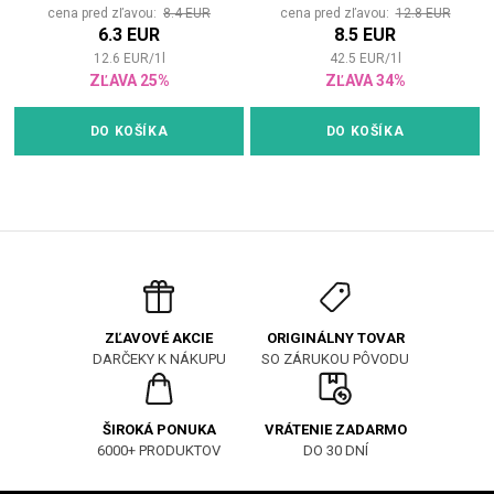
cena pred zľavou:
8.4 EUR
cena pred zľavou:
12.8 EUR
6.3 EUR
8.5 EUR
12.6
EUR
/
1
l
42.5
EUR
/
1
l
ZĽAVA 25%
ZĽAVA 34%
DO KOŠÍKA
DO KOŠÍKA
ORIGINÁLNY TOVAR
ZĽAVOVÉ AKCIE
SO ZÁRUKOU PÔVODU
DARČEKY K NÁKUPU
ŠIROKÁ PONUKA
VRÁTENIE ZADARMO
6000+ PRODUKTOV
DO 30 DNÍ