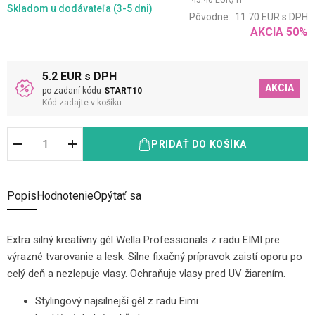
45.40
EUR
/
1
l
Skladom
u dodávateľa (3-5 dni)
Pôvodne:
11.70
EUR
s DPH
AKCIA
50
%
5.2 EUR s DPH
AKCIA
po zadaní kódu
START10
Kód zadajte v košíku
PRIDAŤ DO KOŠÍKA
Popis
Hodnotenie
Opýtať sa
Extra silný kreatívny gél Wella Professionals z radu EIMI pre
výrazné tvarovanie a lesk. Silne fixačný prípravok zaistí oporu po
celý deň a nezlepuje vlasy. Ochraňuje vlasy pred UV žiarením.
Stylingový najsilnejší gél z radu Eimi