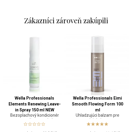
Zákazníci zároveň zakúpili
Wella Professionals
Wella Professionals Eimi
Elements Renewing Leave-
Smooth Flowing Form 100
in Spray 150 ml NEW
ml
Bezoplachový kondicionér
Uhladzujúci balzam pre
ve spreji pro snadné
vlnité vlasy
rozčesávání vlasů