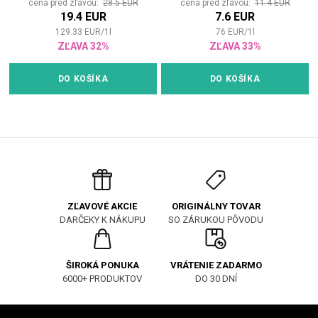
cena pred zľavou:
28.5 EUR
cena pred zľavou:
11.4 EUR
19.4 EUR
7.6 EUR
129.33
EUR
/
1
l
76
EUR
/
1
l
ZĽAVA 32%
ZĽAVA 33%
DO KOŠÍKA
DO KOŠÍKA
ORIGINÁLNY TOVAR
ZĽAVOVÉ AKCIE
SO ZÁRUKOU PÔVODU
DARČEKY K NÁKUPU
ŠIROKÁ PONUKA
VRÁTENIE ZADARMO
6000+ PRODUKTOV
DO 30 DNÍ