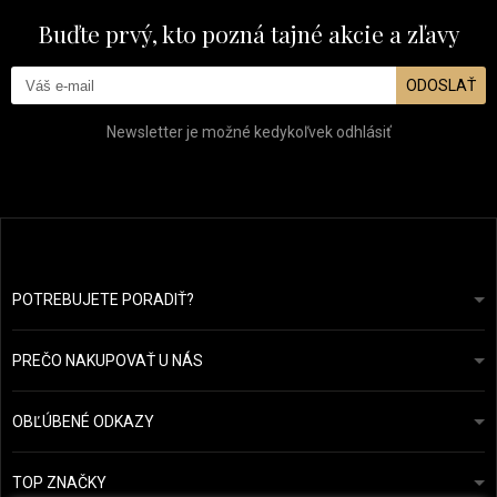
Buďte prvý, kto pozná tajné akcie a zľavy
ODOSLAŤ
Newsletter je možné kedykoľvek odhlásiť
POTREBUJETE PORADIŤ?
info@prozdravevlasy.cz
Obchodní podmínky
Odpovieme do 24 hodín.
PREČO NAKUPOVAŤ U NÁS
Ochrana osobních údajů
Náš příběh
Přehled plateb a dopravy
Blog
Ecru New York
OBĽÚBENÉ ODKAZY
Vrácení zboží
Kadeřnická poradna
Kérastase
Kontakty
TOP ZNAČKY
O&M