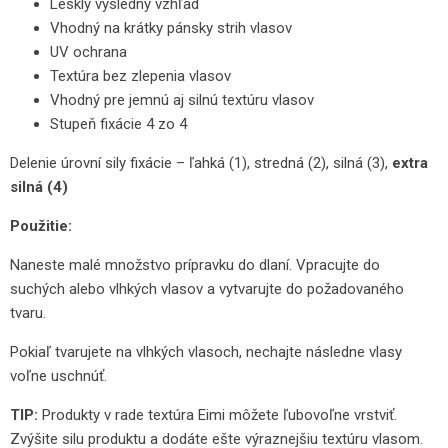
Lesklý výsledný vzhľad
Vhodný na krátky pánsky strih vlasov
UV ochrana
Textúra bez zlepenia vlasov
Vhodný pre jemnú aj silnú textúru vlasov
Stupeň fixácie 4 zo 4
Delenie úrovní sily fixácie – ľahká (1), stredná (2), silná (3),
extra
silná (4)
Použitie:
Naneste malé množstvo prípravku do dlaní. Vpracujte do
suchých alebo vlhkých vlasov a vytvarujte do požadovaného
tvaru.
Pokiaľ tvarujete na vlhkých vlasoch, nechajte následne vlasy
voľne uschnúť.
TIP:
Produkty v rade textúra Eimi môžete ľubovoľne vrstviť.
Zvýšite silu produktu a dodáte ešte výraznejšiu textúru vlasom.