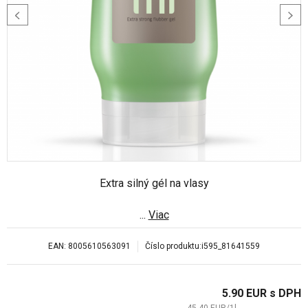
Extra silný gél na vlasy
...
Viac
EAN:
8005610563091
Číslo produktu:
i595_81641559
5.90
EUR
s DPH