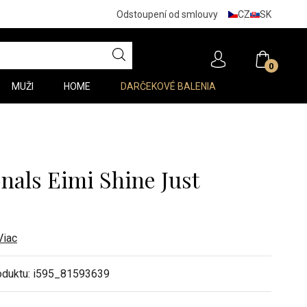
CZ
SK
Odstoupení od smlouvy
0
MUŽI
HOME
DARČEKOVÉ BALENIA
onals Eimi Shine Just
Viac
oduktu:
i595_81593639