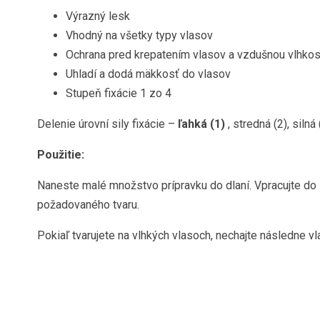
Výrazný lesk
Vhodný na všetky typy vlasov
Ochrana pred krepatením vlasov a vzdušnou vlhko
Uhladí a dodá mäkkosť do vlasov
Stupeň fixácie 1 zo 4
Delenie úrovní sily fixácie –
ľahká (1)
, stredná (2), silná 
Použitie:
Naneste malé množstvo prípravku do dlaní. Vpracujte do 
požadovaného tvaru.
Pokiaľ tvarujete na vlhkých vlasoch, nechajte následne v