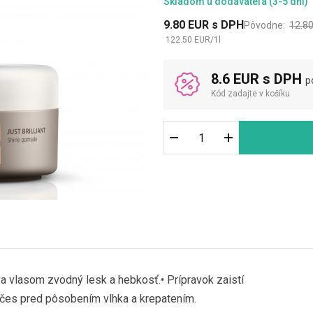
Skladom
u dodávateľa (3-5 dni)
9.80
EUR
s DPH
Pôvodne:
12.8
122.50
EUR
/
1
l
8.6 EUR s DPH
p
Kód zadajte v košíku
 vlasom zvodný lesk a hebkosť.• Prípravok zaistí
 účes pred pôsobením vlhka a krepatením.