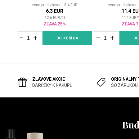
cena pred zľavou:
8.4 EUR
cena pred zľavou
6.3 EUR
11.4 E
12.6
EUR
/
1
l
114
EUR
/
ZĽAVA 25%
ZĽAVA 
DO KOŠÍKA
DO
ZĽAVOVÉ AKCIE
ORIGINÁLNY
DARČEKY K NÁKUPU
SO ZÁRUKOU
Buď