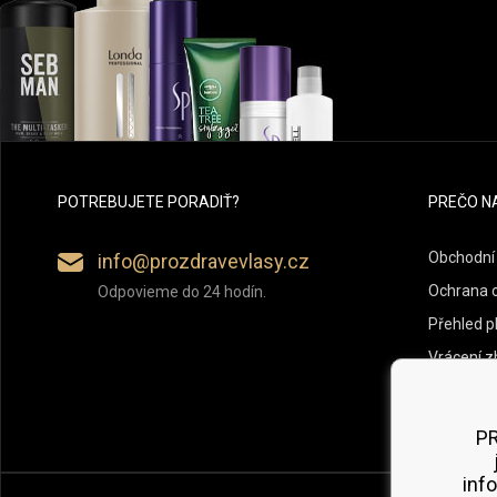
POTREBUJETE PORADIŤ?
PREČO N
Obchodní
info@prozdravevlasy.cz
Ochrana 
Odpovieme do 24 hodín.
Přehled p
Vrácení z
PR
inf