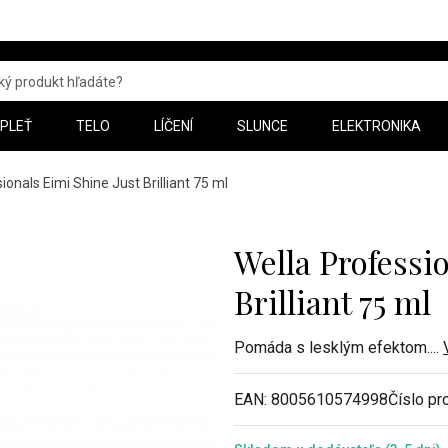
PLEŤ
TELO
LÍČENÍ
SLUNCE
ELEKTRONIKA
ionals Eimi Shine Just Brilliant 75 ml
Wella Professi
Brilliant 75 ml
Pomáda s lesklým efektom.
...
EAN:
8005610574998
Číslo pr