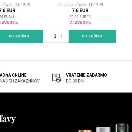
Volume
pro dodání objemu nebo
d zľavou:
11.4 EUR
cena pred zľavou:
11.4 EUR
kolekci
Fusion
pro regeneraci
7.6 EUR
7.6 EUR
76
EUR
/
1
l
50.67
EUR
/
1
l
poškozených vlasů.
ĽAVA 33%
ZĽAVA 33%
Wella je skvělý způsob, jak vrátit vašim
DO KOŠÍKA
DO KOŠÍKA
vlasům lesk a dát vám barvu, po které jste
vždy toužili, přímo z pohodlí vašeho
domova za dostupnou cenu!
ADŇA ONLINE
VRÁTENIE ZADARMO
 NAŠICH ZÁKAZNÍKOV
DO 30 DNÍ
ľavy