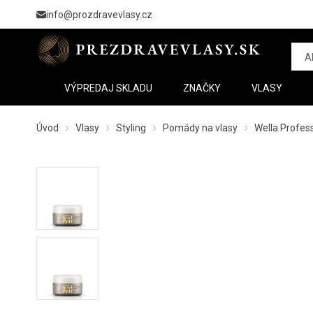
info@prozdravevlasy.cz
VÝPREDAJ SKLADU
ZNAČKY
VLASY
Úvod
Vlasy
Styling
Pomády na vlasy
Wella Profess