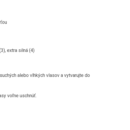
sťou
(3), extra silná (4)
suchých alebo vlhkých vlasov a vytvarujte do
lasy voľne uschnúť.