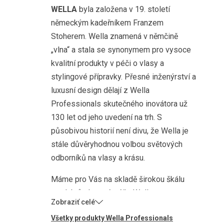
WELLA
byla založena v 19. století
německým kadeřníkem Franzem
Stoherem. Wella znamená v němčině
„vlna“ a stala se synonymem pro vysoce
kvalitní produkty v péči o vlasy a
stylingové přípravky. Přesné inženýrství a
luxusní design dělají z Wella
Professionals skutečného inovátora už
130 let od jeho uvedení na trh. S
působivou historií není divu, že Wella je
stále důvěryhodnou volbou světových
odborníků na vlasy a krásu.
Máme pro Vás na skladě širokou škálu
produktů vlasové péče Wella
Professionals! Cokoli vaše vlasy chtějí,
Všetky produkty Wella Professionals
Prozdravevlasy mají! Od šamponů a