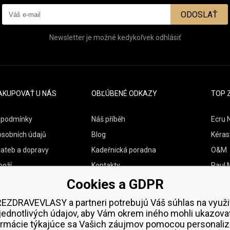
ODOSLAŤ
Newsletter je možné kedykoľvek odhlásiť
AKUPOVAŤ U NÁS
OBĽÚBENÉ ODKAZY
TOP 
 podmínky
Náš příběh
Ecru 
osobních údajů
Blog
Kéras
lateb a dopravy
Kadeřnická poradna
O&M
boží
Kontakty
Paul M
Cookies a GDPR
Vzorky zdarma
Wella
Zenz 
EZDRAVEVLASY a partneri potrebujú Váš súhlas na využi
jednotlivých údajov, aby Vám okrem iného mohli ukazova
ormácie týkajúce sa Vašich záujmov pomocou personaliz