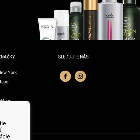
ZNAČKY
SLEDUJTE NÁS
New York
tase
itchell
 Professionals
Organic
tie
ť
ácie