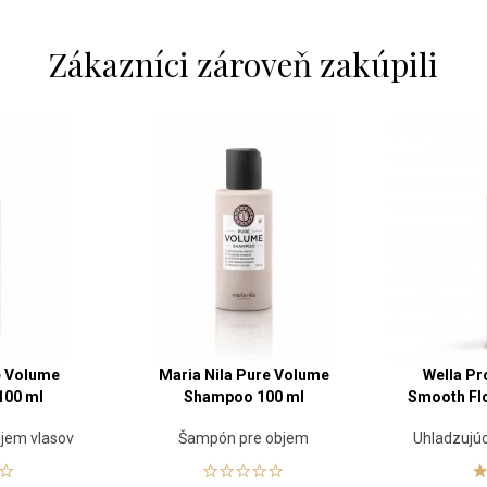
Zákazníci zároveň zakúpili
e Volume
Maria Nila Pure Volume
Wella Pr
100 ml
Shampoo 100 ml
Smooth Fl
bjem vlasov
Šampón pre objem
Uhladzujúc