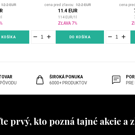
:
12.2 EUR
cena pred zľavou:
12.2 EUR
cena pre
UR
11.4 EUR
1
l
114
EUR
/
1
l
7%
ZĽAVA 7%
Z
 KOŠÍKA
DO KOŠÍKA
 TOVAR
ŠIROKÁ PONUKA
POR
 PÔVODU
6000+ PRODUKTOV
PRE
te prvý, kto pozná tajné akcie a z