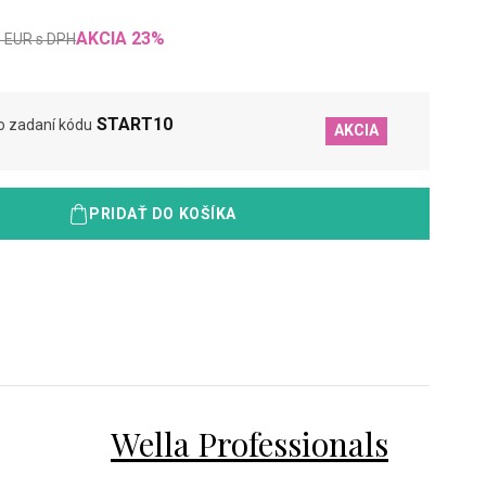
AKCIA
23
%
0
EUR
s DPH
START10
o zadaní kódu
AKCIA
PRIDAŤ DO KOŠÍKA
Wella Professionals