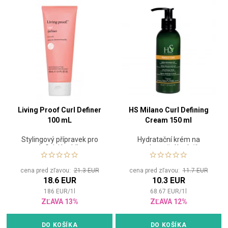
Living Proof Curl Definer
HS Milano Curl Defining
100 mL
Cream 150 ml
Stylingový přípravek pro
Hydratační krém na
definici kudrlin
zvýraznění kadeří
cena pred zľavou:
21.3 EUR
cena pred zľavou:
11.7 EUR
18.6 EUR
10.3 EUR
186
EUR
/
1
l
68.67
EUR
/
1
l
ZĽAVA 13%
ZĽAVA 12%
DO KOŠÍKA
DO KOŠÍKA