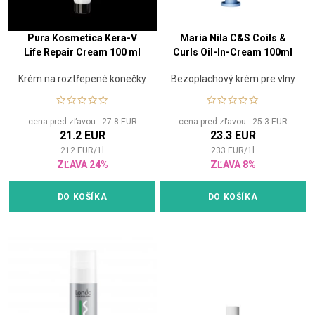
Pura Kosmetica Kera-V
Maria Nila C&S Coils &
Life Repair Cream 100 ml
Curls Oil-In-Cream 100ml
Krém na roztřepené konečky
Bezoplachový krém pre vlny
a kučery
cena pred zľavou:
27.8 EUR
cena pred zľavou:
25.3 EUR
21.2 EUR
23.3 EUR
212
EUR
/
1
l
233
EUR
/
1
l
ZĽAVA 24%
ZĽAVA 8%
DO KOŠÍKA
DO KOŠÍKA