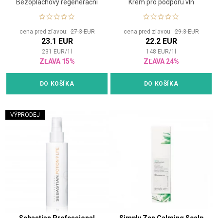
Bezoplachový regenerační
Krém pro podporu vln
krém s pumpičkou
cena pred zľavou:
27.3 EUR
cena pred zľavou:
29.3 EUR
23.1 EUR
22.2 EUR
231
EUR
/
1
l
148
EUR
/
1
l
ZĽAVA 15%
ZĽAVA 24%
DO KOŠÍKA
DO KOŠÍKA
VÝPRODEJ