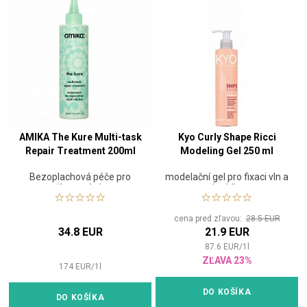
AMIKA The Kure Multi-task
Kyo Curly Shape Ricci
Repair Treatment 200ml
Modeling Gel 250 ml
Bezoplachová péče pro
modelační gel pro fixaci vln a
poškozené vlasy
kudrlin
cena pred zľavou:
28.5 EUR
34.8 EUR
21.9 EUR
87.6
EUR
/
1
l
ZĽAVA 23%
174
EUR
/
1
l
DO KOŠÍKA
DO KOŠÍKA