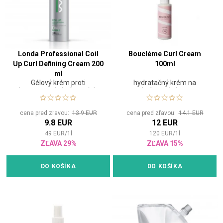
Londa Professional Coil
Bouclème Curl Cream
Up Curl Defining Cream 200
100ml
ml
Gélový krém proti
hydratačný krém na
krepovateniu kučeravých
kučeravé vlasy
vlasov
cena pred zľavou:
13.9 EUR
cena pred zľavou:
14.1 EUR
9.8 EUR
12 EUR
49
EUR
/
1
l
120
EUR
/
1
l
ZĽAVA 29%
ZĽAVA 15%
DO KOŠÍKA
DO KOŠÍKA