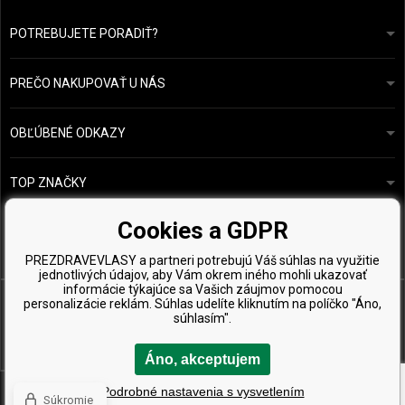
POTREBUJETE PORADIŤ?
info@prozdravevlasy.cz
Obchodní podmínky
Odpovieme do 24 hodín.
PREČO NAKUPOVAŤ U NÁS
Ochrana osobních údajů
Náš příběh
Přehled plateb a dopravy
Blog
Ecru New York
OBĽÚBENÉ ODKAZY
Vrácení zboží
Kadeřnická poradna
Kérastase
Kontakty
TOP ZNAČKY
O&M
Vzorky zdarma
Paul Mitchell
Cookies a GDPR
Wella Professionals
PREZDRAVEVLASY a partneri potrebujú Váš súhlas na využitie
Zenz Organic
jednotlivých údajov, aby Vám okrem iného mohli ukazovať
informácie týkajúce sa Vašich záujmov pomocou
personalizácie reklám. Súhlas udelíte kliknutím na políčko "Áno,
súhlasím".
Áno, akceptujem
Copyright © 2026 PreZdravéVlasy.sk, Všetky práva vyhradené
Podrobné nastavenia s vysvetlením
Súkromie