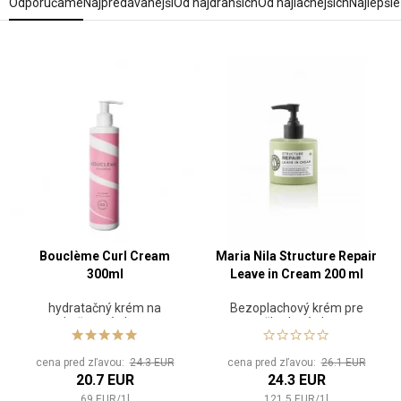
Odporúčame
Najpredávanejší
Od najdrahších
Od najlacnejších
Najlepši
Bouclème Curl Cream
Maria Nila Structure Repair
300ml
Leave in Cream 200 ml
hydratačný krém na
Bezoplachový krém pre
kučeravé vlasy
poškodené vlasy
cena pred zľavou:
24.3 EUR
cena pred zľavou:
26.1 EUR
20.7 EUR
24.3 EUR
69
EUR
/
1
l
121.5
EUR
/
1
l