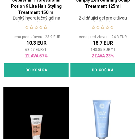
Sebastian Professional
Simply Zen Calming Scalp
Potion 9 Lite Hair Styling
Treatment 125ml
Treatment 150 ml
Ľahký hydratačný gél na
Zklidňující gel pro citlivou
vlasy na vyhladenie a
pokožku hlavy
ochranu
cena pred zľavou:
23.9 EUR
cena pred zľavou:
24.3 EUR
10.3 EUR
18.7 EUR
68.67
EUR
/
1
l
143.85
EUR
/
1
l
ZĽAVA 57%
ZĽAVA 23%
DO KOŠÍKA
DO KOŠÍKA