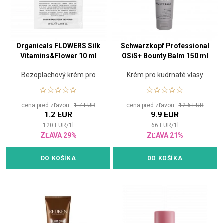
Organicals FLOWERS Silk
Schwarzkopf Professional
Vitamins&Flower 10 ml
OSiS+ Bounty Balm 150 ml
Bezoplachový krém pro
Krém pro kudrnaté vlasy
hebkost a ochranu
cena pred zľavou:
1.7 EUR
cena pred zľavou:
12.6 EUR
1.2 EUR
9.9 EUR
120
EUR
/
1
l
66
EUR
/
1
l
ZĽAVA 29%
ZĽAVA 21%
DO KOŠÍKA
DO KOŠÍKA