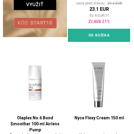
cena pred zľavou:
29.3 EUR
23.1 EUR
92.4
EUR
/
1
l
ZĽAVA 21%
DO KOŠÍKA
Olaplex No.6 Bond
Nyce Flexy Cream 150 ml
Smoother 100 ml Airless
Pump