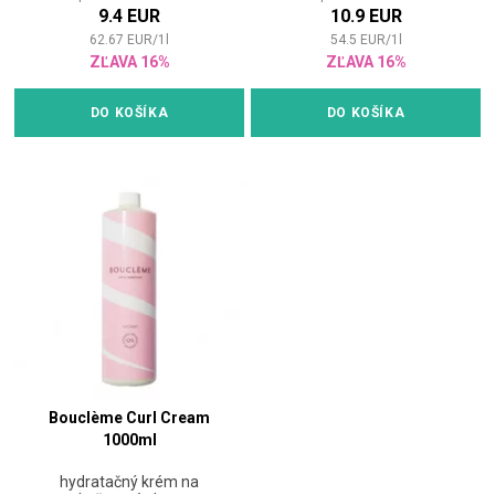
9.4 EUR
10.9 EUR
62.67
EUR
/
1
l
54.5
EUR
/
1
l
ZĽAVA 16%
ZĽAVA 16%
DO KOŠÍKA
DO KOŠÍKA
Bouclème Curl Cream
1000ml
hydratačný krém na