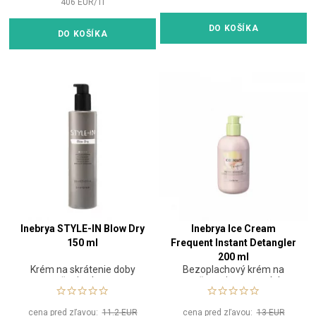
406
EUR
/
1
l
DO KOŠÍKA
DO KOŠÍKA
Inebrya STYLE-IN Blow Dry
Inebrya Ice Cream
150 ml
Frequent Instant Detangler
200 ml
Krém na skrátenie doby
Bezoplachový krém na
sušenia vlasov
rozčesanie strapatých
vlasov
cena pred zľavou:
11.2 EUR
cena pred zľavou:
13 EUR