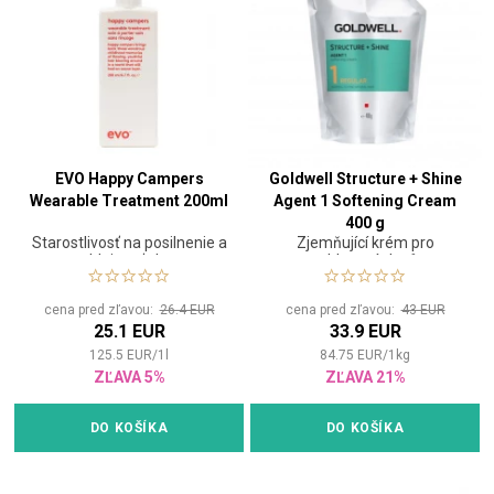
EVO Happy Campers
Goldwell Structure + Shine
Wearable Treatment 200ml
Agent 1 Softening Cream
400 g
Starostlivosť na posilnenie a
Zjemňující krém pro
poddajnosť vlasov
vyhlazení vlasů
cena pred zľavou:
26.4 EUR
cena pred zľavou:
43 EUR
25.1 EUR
33.9 EUR
125.5
EUR
/
1
l
84.75
EUR
/
1
kg
ZĽAVA 5%
ZĽAVA 21%
DO KOŠÍKA
DO KOŠÍKA