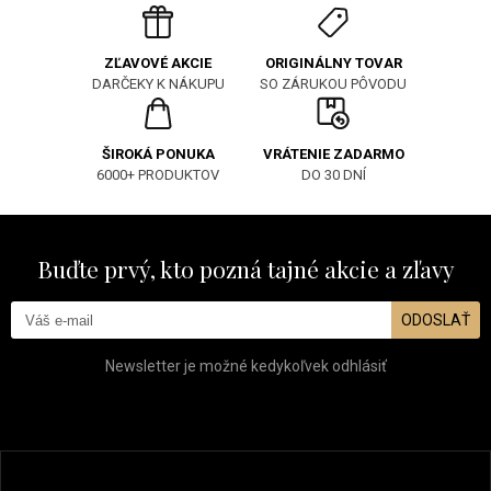
ORIGINÁLNY TOVAR
ZĽAVOVÉ AKCIE
SO ZÁRUKOU PÔVODU
DARČEKY K NÁKUPU
ŠIROKÁ PONUKA
VRÁTENIE ZADARMO
6000+ PRODUKTOV
DO 30 DNÍ
Buďte prvý, kto pozná tajné akcie a zľavy
ODOSLAŤ
Newsletter je možné kedykoľvek odhlásiť