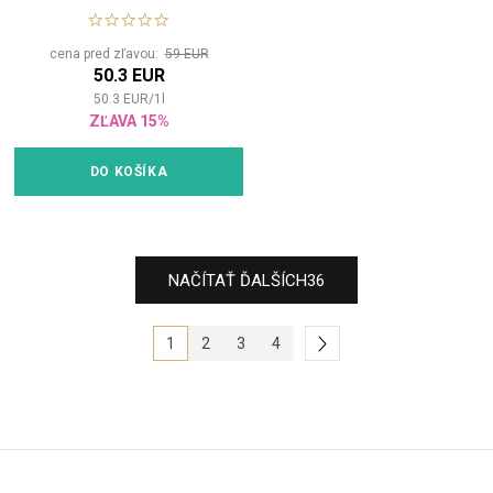
kučeravé vlasy
cena pred zľavou:
59 EUR
50.3 EUR
50.3
EUR
/
1
l
ZĽAVA 15%
DO KOŠÍKA
NAČÍTAŤ ĎALŠÍCH
36
1
2
3
4