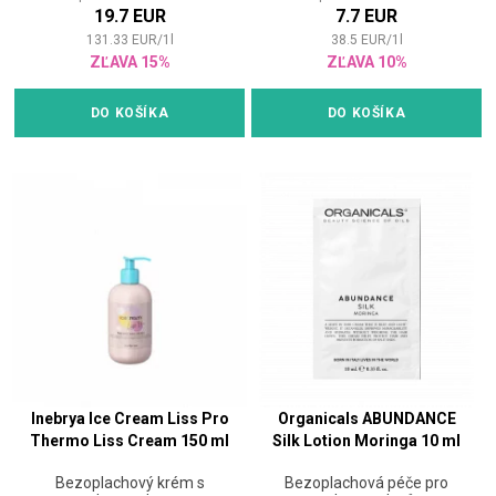
19.7 EUR
7.7 EUR
131.33
EUR
/
1
l
38.5
EUR
/
1
l
ZĽAVA 15%
ZĽAVA 10%
DO KOŠÍKA
DO KOŠÍKA
Inebrya Ice Cream Liss Pro
Organicals ABUNDANCE
Thermo Liss Cream 150 ml
Silk Lotion Moringa 10 ml
Bezoplachový krém s
Bezoplachová péče pro