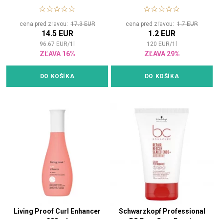
tepelnou ochranou
ochranu vlasů
cena pred zľavou:
17.3 EUR
cena pred zľavou:
1.7 EUR
14.5 EUR
1.2 EUR
96.67
EUR
/
1
l
120
EUR
/
1
l
ZĽAVA 16%
ZĽAVA 29%
DO KOŠÍKA
DO KOŠÍKA
Living Proof Curl Enhancer
Schwarzkopf Professional