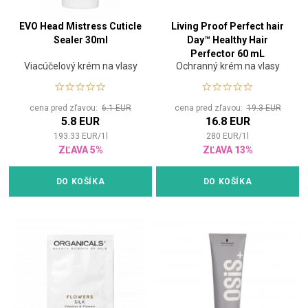
EVO Head Mistress Cuticle
Living Proof Perfect hair
Sealer 30ml
Day™ Healthy Hair
Perfector 60 mL
Viacúčelový krém na vlasy
Ochranný krém na vlasy
cena pred zľavou:
6.1 EUR
cena pred zľavou:
19.3 EUR
5.8 EUR
16.8 EUR
193.33
EUR
/
1
l
280
EUR
/
1
l
ZĽAVA 5%
ZĽAVA 13%
DO KOŠÍKA
DO KOŠÍKA