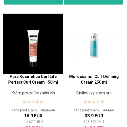
Pura Kosmetica Curl Life
Moroccanoil Curl Defining
Perfect Curl Cream 150 ml
Cream 250 ml
Krém pro zdůraznění vln
Stylingový krem pro
přirozenou definici vln a
kadeří
cena pred zľavou:
22.2 EUR
cena pred zľavou:
44 EUR
16.9 EUR
33.9 EUR
112.67
EUR
/
1
l
135.6
EUR
/
1
l