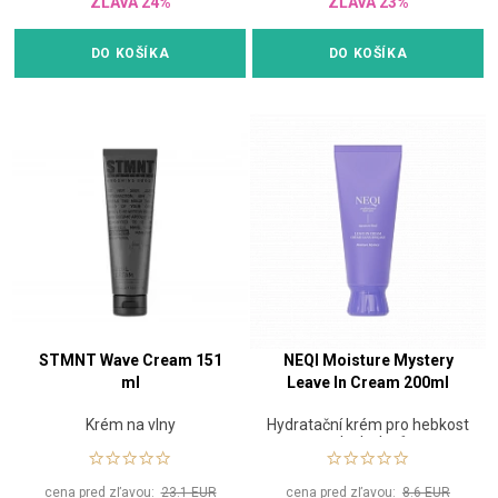
ZĽAVA 24%
ZĽAVA 23%
DO KOŠÍKA
DO KOŠÍKA
STMNT Wave Cream 151
NEQI Moisture Mystery
ml
Leave In Cream 200ml
Krém na vlny
Hydratační krém pro hebkost
a lesk vlasů
cena pred zľavou:
23.1 EUR
cena pred zľavou:
8.6 EUR