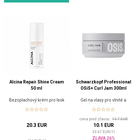
Alcina Repair Shine Cream
Schwarzkopf Professional
50 ml
OSiS+ Curl Jam 300ml
Bezoplachový krém pro lesk
Gel na vlasy pro vlnité a
vlasů
kudrnaté vlasy
cena pred zľavou:
13.7 EUR
20.3 EUR
10.1 EUR
33.67
EUR
/
1
l
ZĽAVA 26%