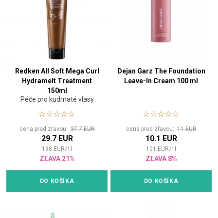
Redken All Soft Mega Curl
Dejan Garz The Foundation
Hydramelt Treatment
Leave-In Cream 100 ml
150ml
Péče pro kudrnaté vlasy
cena pred zľavou:
37.7 EUR
cena pred zľavou:
11 EUR
29.7 EUR
10.1 EUR
198
EUR
/
1
l
101
EUR
/
1
l
ZĽAVA 21%
ZĽAVA 8%
DO KOŠÍKA
DO KOŠÍKA