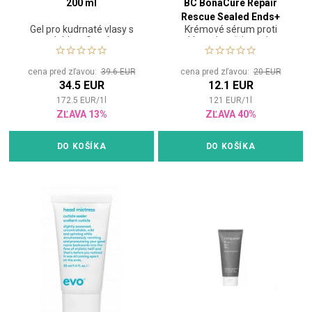
200 ml
BC BonaCure Repair
Rescue Sealed Ends+
Gel pro kudrnaté vlasy s
Krémové sérum proti
100ml
lehkou fixací
lámaniu a štiepeniu
končekov
cena pred zľavou:
39.6 EUR
cena pred zľavou:
20 EUR
34.5 EUR
12.1 EUR
172.5
EUR
/
1
l
121
EUR
/
1
l
ZĽAVA 13%
ZĽAVA 40%
DO KOŠÍKA
DO KOŠÍKA