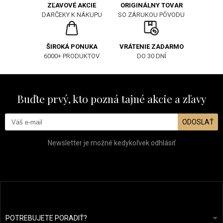
ORIGINÁLNY TOVAR
ZĽAVOVÉ AKCIE
SO ZÁRUKOU PÔVODU
DARČEKY K NÁKUPU
ŠIROKÁ PONUKA
VRÁTENIE ZADARMO
6000+ PRODUKTOV
DO 30 DNÍ
Buďte prvý, kto pozná tajné akcie a zľavy
ODOSLAŤ
Newsletter je možné kedykoľvek odhlásiť
POTREBUJETE PORADIŤ?
info@prozdravevlasy.cz