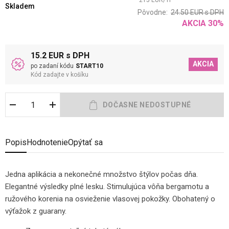
215
EUR
/
1
l
Skladem
Pôvodne:
24.50
EUR
s DPH
AKCIA
30
%
15.2 EUR s DPH
AKCIA
po zadaní kódu
START10
Kód zadajte v košíku
Popis
Hodnotenie
Opýtať sa
Jedna aplikácia a nekonečné množstvo štýlov počas dňa.
Elegantné výsledky plné lesku. Stimulujúca vôňa bergamotu a
ružového korenia na osvieženie vlasovej pokožky. Obohatený o
výťažok z guarany.