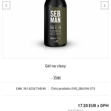
Gél na vlasy
...
Viac
EAN:
3614226734549
Číslo produktu:
i595_SB6396.075
17.20
EUR
s DPH