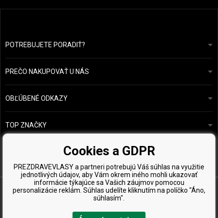
POTREBUJETE PORADIŤ?
info@prozdravevlasy.cz
Obchodní podmínky
Odpovieme do 24 hodín.
PREČO NAKUPOVAŤ U NÁS
Ochrana osobních údajů
Náš příběh
Přehled plateb a dopravy
Blog
Ecru New York
OBĽÚBENÉ ODKAZY
Vrácení zboží
Kadeřnická poradna
Kérastase
Kontakty
TOP ZNAČKY
O&M
Vzorky zdarma
Paul Mitchell
Cookies a GDPR
Wella Professionals
PREZDRAVEVLASY a partneri potrebujú Váš súhlas na využitie
Zenz Organic
jednotlivých údajov, aby Vám okrem iného mohli ukazovať
informácie týkajúce sa Vašich záujmov pomocou
personalizácie reklám. Súhlas udelíte kliknutím na políčko "Áno,
súhlasím".