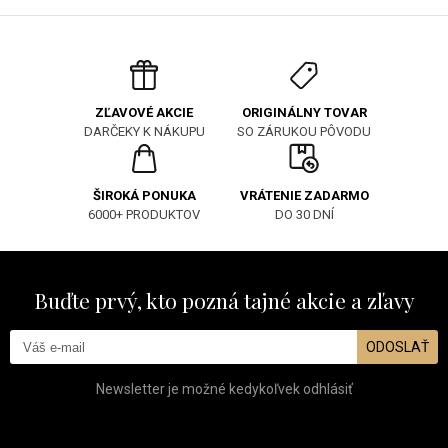
ORIGINÁLNY TOVAR
ZĽAVOVÉ AKCIE
SO ZÁRUKOU PÔVODU
DARČEKY K NÁKUPU
ŠIROKÁ PONUKA
VRÁTENIE ZADARMO
6000+ PRODUKTOV
DO 30 DNÍ
Buďte prvý, kto pozná tajné akcie a zľavy
ODOSLAŤ
Newsletter je možné kedykoľvek odhlásiť