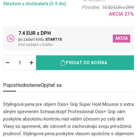
41.50
EUR
/
1
l
Skladom
u dodávateľa (3-5 dni)
Pôvodne:
10.50
EUR
s DPH
AKCIA
21
%
7.4 EUR s DPH
AKCIA
po zadaní kódu
START10
Kód zadajte v košíku
PRIDAŤ DO KOŠÍKA
Popis
Hodnotenie
Opýtať sa
Stylingová pena pre objem Osis+ Grip Super Hold Mousse s extra
silným spevnením Schwarzkopf Professional Osis+ Grip vám
poskytne absolútnu kontrolu nad vašim účesom po celý deň.
Vlasy sú spevnené, ale zároveň si zachovávajú svoju prirodzenú
pružnosť. Stylingová pena poskytne vlasom spoločne s objemom