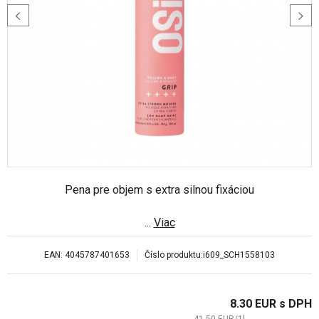
Pena pre objem s extra silnou fixáciou
...
Viac
EAN:
4045787401653
Číslo produktu:
i609_SCH1558103
8.30
EUR
s DPH