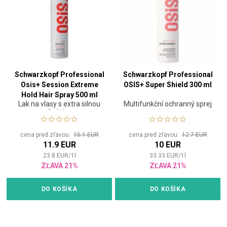
Schwarzkopf Professional
Schwarzkopf Professional
Osis+ Session Extreme
OSIS+ Super Shield 300 ml
Hold Hair Spray 500 ml
Lak na vlasy s extra silnou
Multifunkční ochranný sprej
fixáciou
cena pred zľavou:
15.1 EUR
cena pred zľavou:
12.7 EUR
11.9 EUR
10 EUR
23.8
EUR
/
1
l
33.33
EUR
/
1
l
ZĽAVA 21%
ZĽAVA 21%
DO KOŠÍKA
DO KOŠÍKA