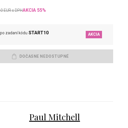
AKCIA
55
%
60
EUR
s DPH
START10
po zadaní kódu
AKCIA
Paul Mitchell