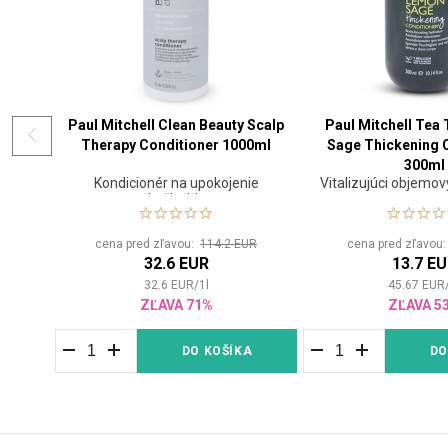
Paul Mitchell Clean Beauty Scalp
Paul Mitchell Tea
Therapy Conditioner 1000ml
Sage Thickening 
300ml
Kondicionér na upokojenie
Vitalizujúci objemov
pokožky hlavy
cena pred zľavou:
114.2 EUR
cena pred zľavou
32.6 EUR
13.7 E
32.6
EUR
/
1
l
45.67
EUR
ZĽAVA 71%
ZĽAVA 5
DO KOŠÍKA
DO