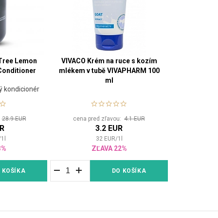
 Tree Lemon
VIVACO Krém na ruce s kozím
Conditioner
mlékem v tubě VIVAPHARM 100
ml
ý kondicionér
:
28.9 EUR
cena pred zľavou:
4.1 EUR
UR
3.2 EUR
/
1
l
32
EUR
/
1
l
3%
ZĽAVA 22%
 KOŠÍKA
DO KOŠÍKA