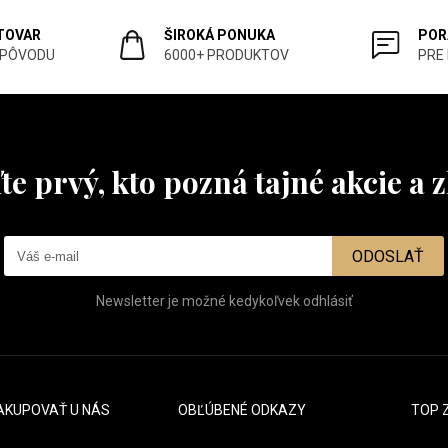
 TOVAR
ŠIROKÁ PONUKA
POR
 PÔVODU
6000+ PRODUKTOV
PRE
te prvý, kto pozná tajné akcie a z
ODOSLAŤ
Newsletter je možné kedykoľvek odhlásiť
AKUPOVAŤ U NÁS
OBĽÚBENÉ ODKAZY
TOP 