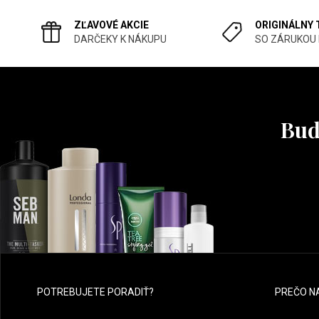
ZĽAVOVÉ AKCIE
ORIGINÁLNY
DARČEKY K NÁKUPU
SO ZÁRUKOU
Buď
POTREBUJETE PORADIŤ?
PREČO N