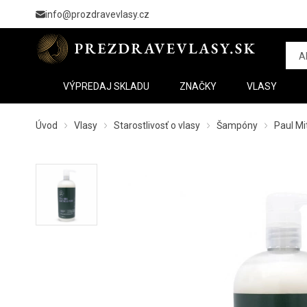
info@prozdravevlasy.cz
VÝPREDAJ SKLADU
ZNAČKY
VLASY
Úvod
Vlasy
Starostlivosť o vlasy
Šampóny
Paul Mi