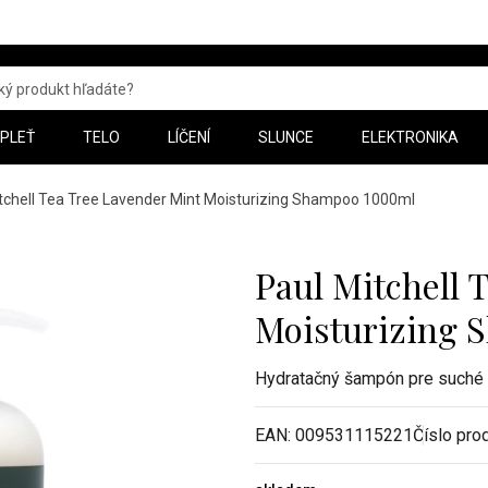
PLEŤ
TELO
LÍČENÍ
SLUNCE
ELEKTRONIKA
tchell Tea Tree Lavender Mint Moisturizing Shampoo 1000ml
Paul Mitchell 
Moisturizing
Hydratačný šampón pre suché
EAN:
009531115221
Číslo pro