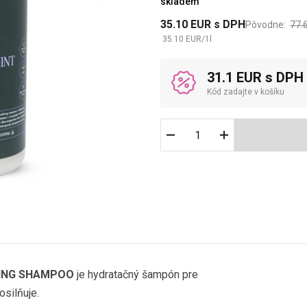
skladem
35.10
EUR
s DPH
Pôvodne:
77.
35.10
EUR
/
1
l
31.1 EUR s DPH
Kód zadajte v košíku
IZING SHAMPOO
je hydratačný šampón pre
osilňuje.