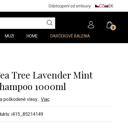
CZ
SK
Odstoupení od smlouvy
0
MUŽI
HOME
DARČEKOVÉ BALENIA
Tea Tree Lavender Mint
 Shampoo 1000ml
 a poškodené vlasy
...
Viac
duktu:
i415_85214149