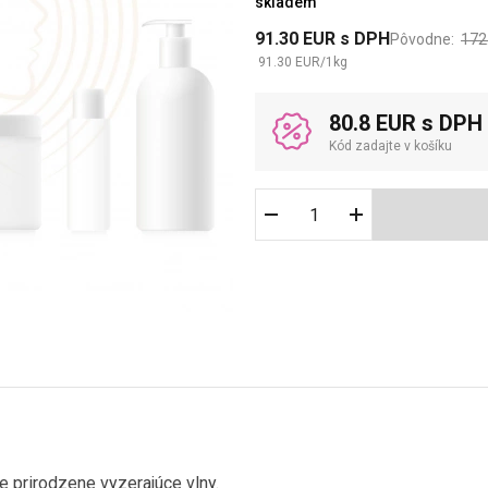
skladem
91.30
EUR
s DPH
Pôvodne:
172
91.30
EUR
/
1
kg
80.8 EUR s DPH
Kód zadajte v košíku
e prirodzene vyzerajúce vlny.