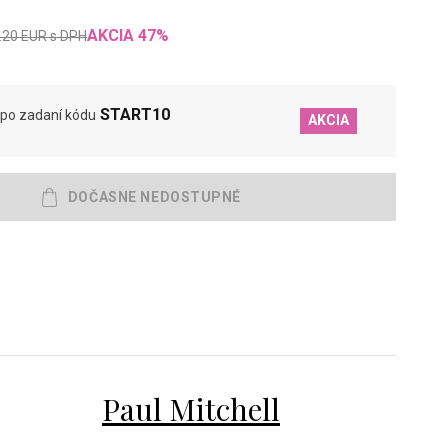
AKCIA
47
%
.20
EUR
s DPH
START10
po zadaní kódu
AKCIA
Paul Mitchell