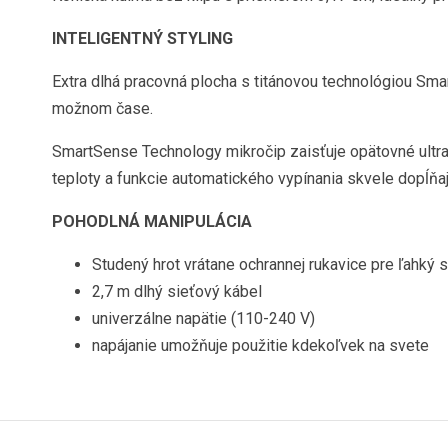
INTELIGENTNÝ STYLING
Extra dlhá pracovná plocha s titánovou technológiou Sma
možnom čase.
SmartSense Technology mikročip zaisťuje opätovné ultra
teploty a funkcie automatického vypínania skvele dopĺňaj
POHODLNÁ MANIPULÁCIA
Studený hrot vrátane ochrannej rukavice pre ľahký s
2,7 m dlhý sieťový kábel
univerzálne napätie (110-240 V)
napájanie umožňuje použitie kdekoľvek na svete