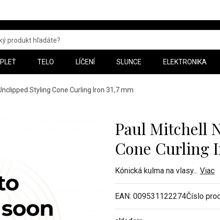
PLEŤ
TELO
LÍČENÍ
SLUNCE
ELEKTRONIKA
Unclipped Styling Cone Curling Iron 31,7 mm
Paul Mitchell 
Cone Curling I
Kónická kulma na vlasy
...
Viac
EAN:
009531122274
Číslo pro