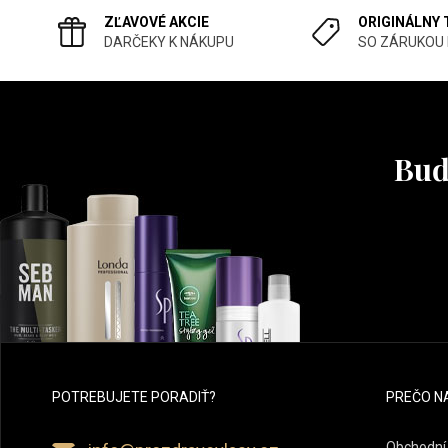
ZĽAVOVÉ AKCIE
ORIGINÁLNY
DARČEKY K NÁKUPU
SO ZÁRUKOU
Buď
POTREBUJETE PORADIŤ?
PREČO N
Obchodní