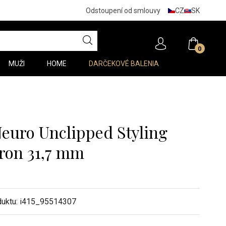
CZ
SK
Odstoupení od smlouvy
0
MUŽI
HOME
DARČEKOVÉ BALENIA
Neuro Unclipped Styling
ron 31,7 mm
duktu:
i415_95514307