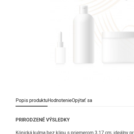
Popis
produktu
Hodnotenie
Opýtať sa
PRIRODZENÉ VÝSLEDKY
Kónická kulma bez klipu s priemerom 3,17 cm; ideálny pr