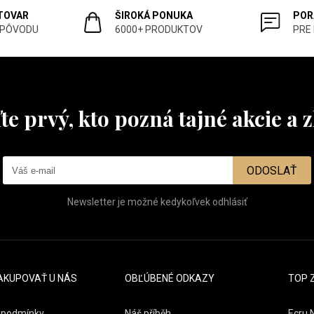
 TOVAR
ŠIROKÁ PONUKA
POR
 PÔVODU
6000+ PRODUKTOV
PRE
te prvý, kto pozná tajné akcie a z
ODOSLAŤ
Newsletter je možné kedykoľvek odhlásiť
AKUPOVAŤ U NÁS
OBĽÚBENÉ ODKAZY
TOP 
 podmínky
Náš příběh
Ecru 