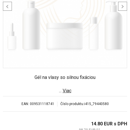
Gél na vlasy so silnou fixáciou
...
Viac
EAN:
009531118741
Číslo produktu:
i415_79440580
14.80
EUR
s DPH