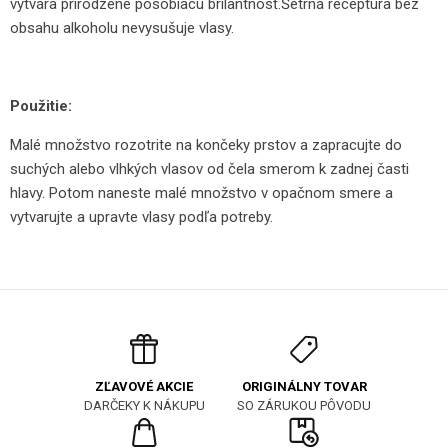
vytvára prirodzene pôsobiacu brilantnosť.Šetrná receptúra bez
obsahu alkoholu nevysušuje vlasy.
Použitie:
Malé množstvo rozotrite na končeky prstov a zapracujte do
suchých alebo vlhkých vlasov od čela smerom k zadnej časti
hlavy.
Potom naneste malé množstvo v opačnom smere a
vytvarujte a upravte vlasy podľa potreby.
ORIGINÁLNY TOVAR
ZĽAVOVÉ AKCIE
SO ZÁRUKOU PÔVODU
DARČEKY K NÁKUPU