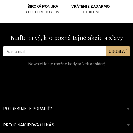
ŠIROKÁ PONUKA
VRÁTENIE ZADARMO
6000+ PRODUKTOV
DO 30 DNÍ
Buďte prvý, kto pozná tajné akcie a zľavy
ODOSLAŤ
Newsletter je možné kedykoľvek odhlásiť
POTREBUJETE PORADIŤ?
info@prozdravevlasy.cz
Obchodní podmínky
Odpovieme do 24 hodín.
PREČO NAKUPOVAŤ U NÁS
Ochrana osobních údajů
Náš příběh