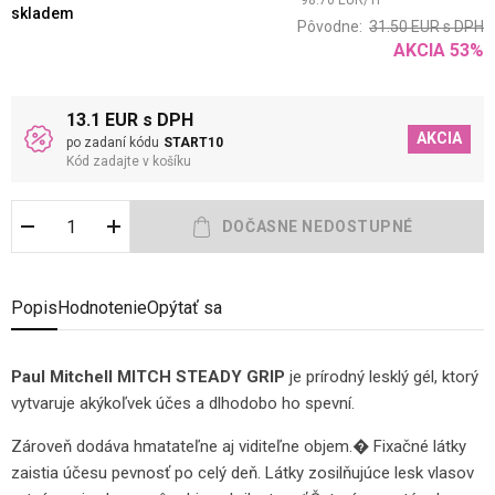
98.70
EUR
/
1
l
skladem
Pôvodne:
31.50
EUR
s DPH
AKCIA
53
%
13.1 EUR s DPH
AKCIA
po zadaní kódu
START10
Kód zadajte v košíku
Popis
Hodnotenie
Opýtať sa
Paul Mitchell MITCH STEADY GRIP
je prírodný lesklý gél, ktorý
vytvaruje akýkoľvek účes a dlhodobo ho spevní.
Zároveň dodáva hmatateľne aj viditeľne objem.
� Fixačné látky
zaistia účesu pevnosť po celý deň. Látky zosilňujúce lesk vlasov