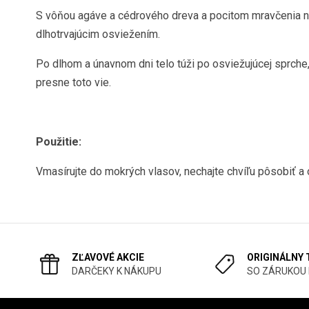
S vôňou agáve a cédrového dreva a pocitom mravčenia n
dlhotrvajúcim osviežením.
Po dlhom a únavnom dni telo túži po osviežujúcej sprche,
presne toto vie.
Použitie:
Vmasírujte do mokrých vlasov, nechajte chvíľu pôsobiť a 
ZĽAVOVÉ AKCIE
ORIGINÁLNY
DARČEKY K NÁKUPU
SO ZÁRUKOU