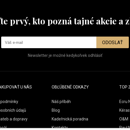
te prvý, kto pozná tajné akcie a z
ODOSLAŤ
Newsletter je možné kedykoľvek odhlásiť
AKUPOVAŤ U NÁS
OBĽÚBENÉ ODKAZY
TOP 
 podmínky
Náš příběh
Ecru 
osobních údajů
Blog
Kéras
lateb a dopravy
Kadeřnická poradna
O&M
boží
Kontakty
Paul M