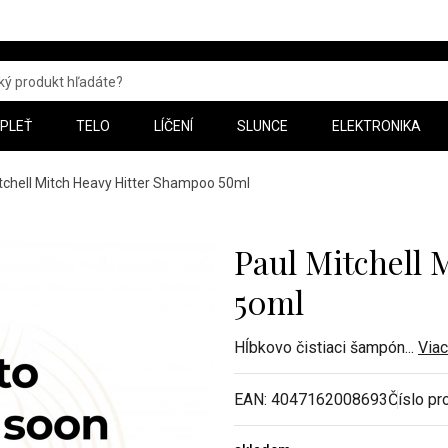
PLEŤ
TELO
LÍČENÍ
SLUNCE
ELEKTRONIKA
tchell Mitch Heavy Hitter Shampoo 50ml
Paul Mitchell 
50ml
Hĺbkovo čistiaci šampón
...
Viac
EAN:
4047162008693
Číslo pr