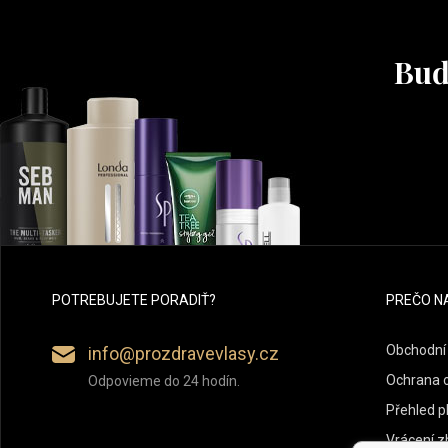
Buď
POTREBUJETE PORADIŤ?
PREČO N
Obchodní
info@prozdravevlasy.cz
Ochrana 
Odpovieme do 24 hodín.
Přehled p
Vrácení z