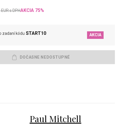
AKCIA
75
%
0
EUR
s DPH
START10
o zadaní kódu
AKCIA
Paul Mitchell