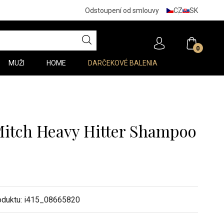
CZ
SK
Odstoupení od smlouvy
0
MUŽI
HOME
DARČEKOVÉ BALENIA
Mitch Heavy Hitter Shampoo
oduktu:
i415_08665820