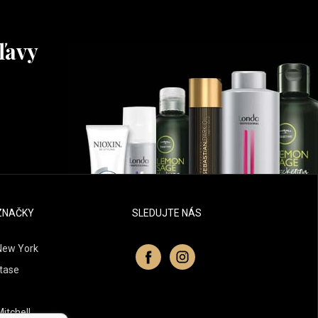
ľavy
ZNAČKY
SLEDUJTE NÁS
New York
tase
itchell