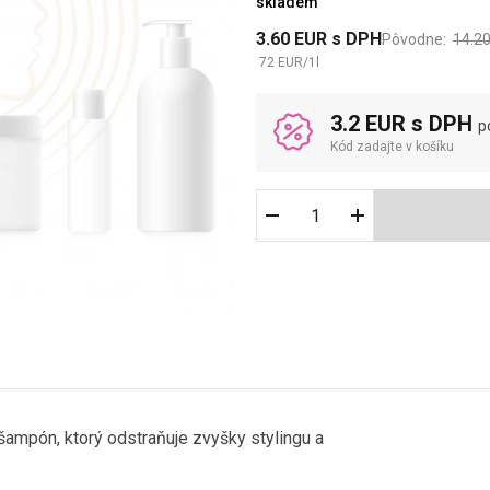
skladem
3.60
EUR
s DPH
Pôvodne:
14.2
72
EUR
/
1
l
3.2 EUR s DPH
p
Kód zadajte v košíku
 šampón, ktorý odstraňuje zvyšky stylingu a