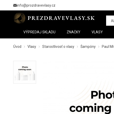
info@prozdravevlasy.cz
VÝPREDAJ SKLADU
ZNAČKY
VLASY
Úvod
Vlasy
Starostlivosť o vlasy
Šampóny
Paul Mi