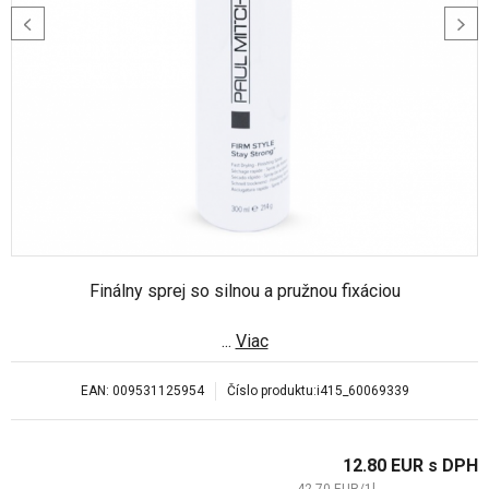
Finálny sprej so silnou a pružnou fixáciou
...
Viac
EAN:
009531125954
Číslo produktu:
i415_60069339
12.80
EUR
s DPH