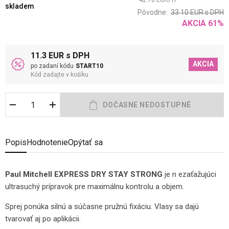
42.70
EUR
/
1
l
skladem
Pôvodne:
33.10
EUR
s DPH
AKCIA
61
%
11.3 EUR s DPH
AKCIA
po zadaní kódu
START10
Kód zadajte v košíku
Popis
Hodnotenie
Opýtať sa
Paul Mitchell EXPRESS DRY STAY STRONG
je n
ezaťažujúci
ultrasuchý prípravok pre maximálnu kontrolu a objem.
Sprej ponúka silnú a súčasne pružnú fixáciu. Vlasy sa dajú
tvarovať aj po aplikácii.