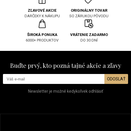
ORIGINÁLNY TOVAR
ZĽAVOVÉ AKCIE
SO ZÁRUKOU PÔVODU
DARČEKY K NÁKUPU
ŠIROKÁ PONUKA
VRÁTENIE ZADARMO
6000+ PRODUKTOV
DO 30 DNÍ
Buďte prvý, kto pozná tajné akcie a zľavy
ODOSLAŤ
Newsletter je možné kedykoľvek odhlásiť