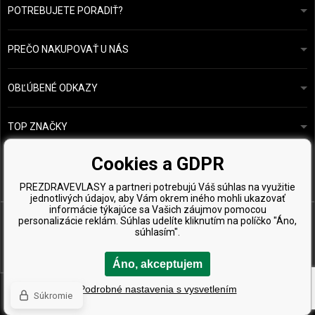
POTREBUJETE PORADIŤ?
info@prozdravevlasy.cz
Obchodní podmínky
Odpovieme do 24 hodín.
PREČO NAKUPOVAŤ U NÁS
Ochrana osobních údajů
Náš příběh
Přehled plateb a dopravy
Blog
Ecru New York
OBĽÚBENÉ ODKAZY
Vrácení zboží
Kadeřnická poradna
Kérastase
Kontakty
TOP ZNAČKY
O&M
Vzorky zdarma
Paul Mitchell
Cookies a GDPR
Wella Professionals
PREZDRAVEVLASY a partneri potrebujú Váš súhlas na využitie
Zenz Organic
jednotlivých údajov, aby Vám okrem iného mohli ukazovať
informácie týkajúce sa Vašich záujmov pomocou
personalizácie reklám. Súhlas udelíte kliknutím na políčko "Áno,
súhlasím".
Áno, akceptujem
Copyright © 2026 PreZdravéVlasy.sk, Všetky práva vyhradené
Podrobné nastavenia s vysvetlením
Súkromie
Ecommerce solutions
BINARGON.cz