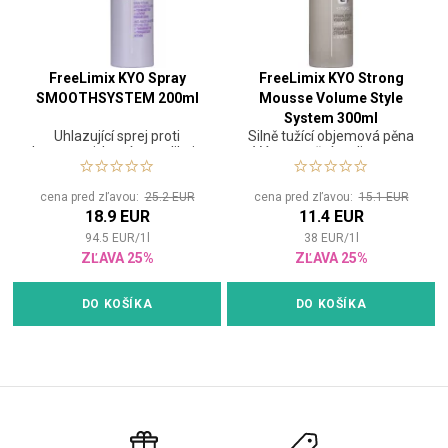
FreeLimix KYO Spray
FreeLimix KYO Strong
SMOOTHSYSTEM 200ml
Mousse Volume Style
System 300ml
Uhlazující sprej proti
Silně tužící objemová pěna
krepatosti, který se aplikuje
Vám umožní realizovat a
teplem
vytvářet dokonalé účesy
cena pred zľavou:
25.2 EUR
cena pred zľavou:
15.1 EUR
18.9 EUR
11.4 EUR
94.5
EUR
/
1
l
38
EUR
/
1
l
ZĽAVA 25%
ZĽAVA 25%
DO KOŠÍKA
DO KOŠÍKA