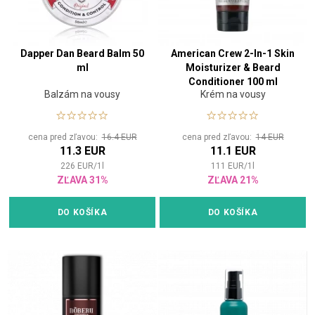
Dapper Dan Beard Balm 50
American Crew 2-In-1 Skin
ml
Moisturizer & Beard
Conditioner 100 ml
Balzám na vousy
Krém na vousy
cena pred zľavou:
16.4 EUR
cena pred zľavou:
14 EUR
11.3 EUR
11.1 EUR
226
EUR
/
1
l
111
EUR
/
1
l
ZĽAVA 31%
ZĽAVA 21%
DO KOŠÍKA
DO KOŠÍKA