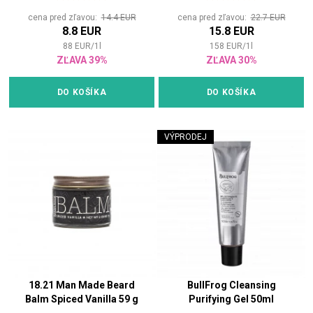
cena pred zľavou:
14.4 EUR
cena pred zľavou:
22.7 EUR
8.8 EUR
15.8 EUR
88
EUR
/
1
l
158
EUR
/
1
l
ZĽAVA 39%
ZĽAVA 30%
DO KOŠÍKA
DO KOŠÍKA
VÝPRODEJ
18.21 Man Made Beard
BullFrog Cleansing
Balm Spiced Vanilla 59 g
Purifying Gel 50ml