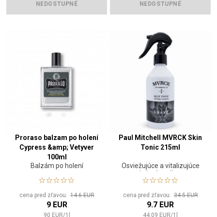
NEDOSTUPNÉ
NEDOSTUPNÉ
Proraso balzam po holení
Paul Mitchell MVRCK Skin
Cypress &amp; Vetyver
Tonic 215ml
100ml
Balzám po holení
Osviežujúce a vitalizujúce
pleťové tonikum
cena pred zľavou:
14.6 EUR
cena pred zľavou:
34.5 EUR
9 EUR
9.7 EUR
90
EUR
/
1
l
44.09
EUR
/
1
l