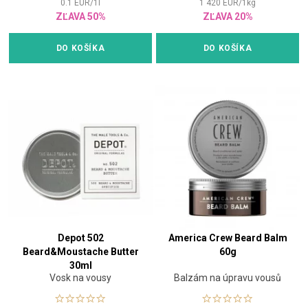
0.1
EUR
/
1
l
1 420
EUR
/
1
kg
ZĽAVA 50%
ZĽAVA 20%
DO KOŠÍKA
DO KOŠÍKA
Depot 502
America Crew Beard Balm
Beard&Moustache Butter
60g
30ml
Vosk na vousy
Balzám na úpravu vousů