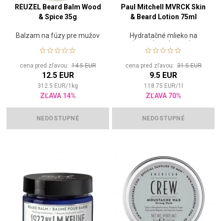
REUZEL Beard Balm Wood
Paul Mitchell MVRCK Skin
& Spice 35g
& Beard Lotion 75ml
Balzam na fúzy pre mužov
Hydratačné mlieko na
kontrolu a skrotenie
nepoddajných fúzov
cena pred zľavou:
14.5 EUR
cena pred zľavou:
31.5 EUR
12.5 EUR
9.5 EUR
312.5
EUR
/
1
kg
118.75
EUR
/
1
l
ZĽAVA 14%
ZĽAVA 70%
NEDOSTUPNÉ
NEDOSTUPNÉ