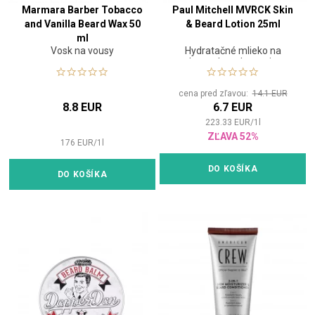
Marmara Barber Tobacco
Paul Mitchell MVRCK Skin
and Vanilla Beard Wax 50
& Beard Lotion 25ml
ml
Vosk na vousy
Hydratačné mlieko na
kontrolu a skrotenie
nepoddajných fúzov
cena pred zľavou:
14.1 EUR
8.8 EUR
6.7 EUR
223.33
EUR
/
1
l
ZĽAVA 52%
176
EUR
/
1
l
DO KOŠÍKA
DO KOŠÍKA