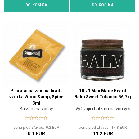
DO KOŠÍKA
DO KOŠÍKA
Proraso balzam na bradu
18.21 Man Made Beard
vzorka Wood &amp; Spice
Balm Sweet Tobacco 56,7 g
3ml
Balzám na vousy
Vyživující balzám na vousy s
fixací
cena pred zľavou:
0.2 EUR
cena pred zľavou:
17.8 EUR
0.1 EUR
14.2 EUR