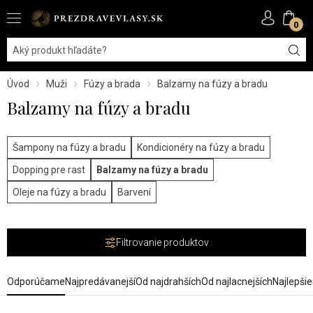
0
Úvod
Muži
Fúzy a brada
Balzamy na fúzy a bradu
Balzamy na fúzy a bradu
Šampony na fúzy a bradu
Kondicionéry na fúzy a bradu
Dopping pre rast
Balzamy na fúzy a bradu
Oleje na fúzy a bradu
Barvení
Filtrovanie produktov
Odporúčame
Najpredávanejší
Od najdrahších
Od najlacnejších
Najlepši