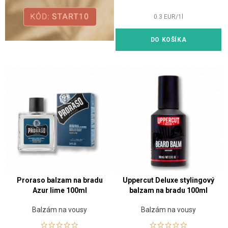
0.3
EUR
/
1
l
DO KOŠÍKA
Proraso balzam na bradu
Uppercut Deluxe stylingový
Azur lime 100ml
balzam na bradu 100ml
Balzám na vousy
Balzám na vousy