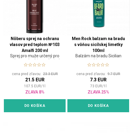
Nõberu sprej na ochranu
Men Rock balzam na bradu
vlasov pred teplom №103
s vôňou sicílskej limetky
Amalfi 200 ml
100ml
Sprej pro muže určený pro
Balzám na bradu Sicilian
ochranu vlasů i vousů před
Lime
tepelným stylingem
cena pred zľavou:
23.3 EUR
cena pred zľavou:
9.7 EUR
21.5 EUR
7.3 EUR
107.5
EUR
/
1
l
73
EUR
/
1
l
ZĽAVA 8%
ZĽAVA 25%
DO KOŠÍKA
DO KOŠÍKA