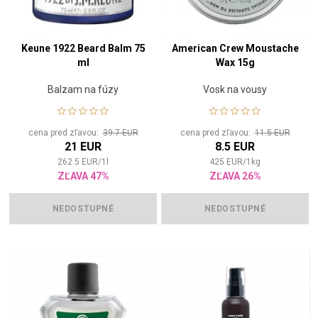
Keune 1922 Beard Balm 75
American Crew Moustache
ml
Wax 15g
Balzam na fúzy
Vosk na vousy
cena pred zľavou:
39.7 EUR
cena pred zľavou:
11.5 EUR
21 EUR
8.5 EUR
262.5
EUR
/
1
l
425
EUR
/
1
kg
ZĽAVA 47%
ZĽAVA 26%
NEDOSTUPNÉ
NEDOSTUPNÉ