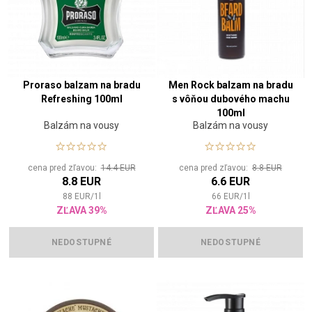
Proraso balzam na bradu
Men Rock balzam na bradu
Refreshing 100ml
s vôňou dubového machu
100ml
Balzám na vousy
Balzám na vousy
cena pred zľavou:
14.4 EUR
cena pred zľavou:
8.8 EUR
8.8 EUR
6.6 EUR
88
EUR
/
1
l
66
EUR
/
1
l
ZĽAVA 39%
ZĽAVA 25%
NEDOSTUPNÉ
NEDOSTUPNÉ