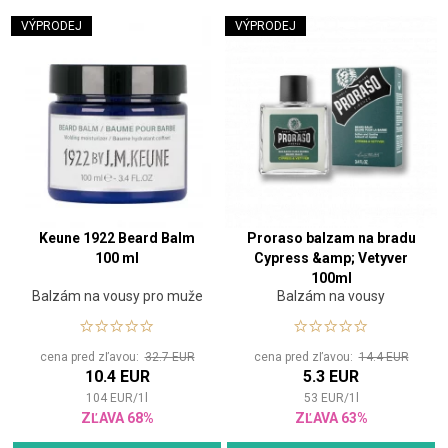
VÝPRODEJ
VÝPRODEJ
Keune 1922 Beard Balm
Proraso balzam na bradu
100 ml
Cypress &amp; Vetyver
100ml
Balzám na vousy pro muže
Balzám na vousy
cena pred zľavou:
32.7 EUR
cena pred zľavou:
14.4 EUR
10.4 EUR
5.3 EUR
104
EUR
/
1
l
53
EUR
/
1
l
ZĽAVA 68%
ZĽAVA 63%