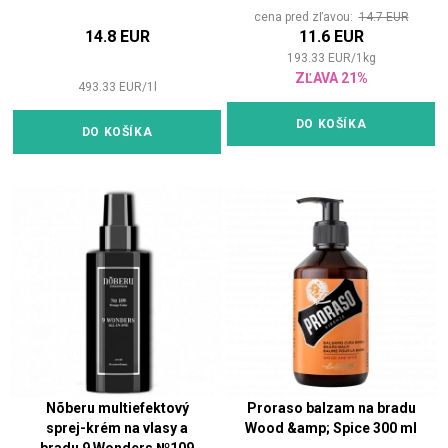
cena pred zľavou:
14.7 EUR
14.8 EUR
11.6 EUR
193.33
EUR
/
1
kg
ZĽAVA 21%
493.33
EUR
/
1
l
DO KOŠÍKA
DO KOŠÍKA
Nõberu multiefektový
Proraso balzam na bradu
sprej-krém na vlasy a
Wood &amp; Spice 300 ml