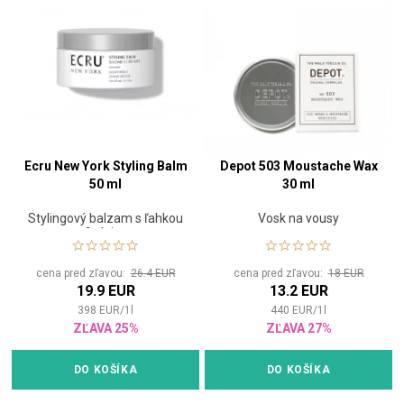
Ecru New York Styling Balm
Depot 503 Moustache Wax
50 ml
30 ml
Stylingový balzam s ľahkou
Vosk na vousy
fixáciou
cena pred zľavou:
26.4 EUR
cena pred zľavou:
18 EUR
19.9 EUR
13.2 EUR
398
EUR
/
1
l
440
EUR
/
1
l
ZĽAVA 25%
ZĽAVA 27%
DO KOŠÍKA
DO KOŠÍKA