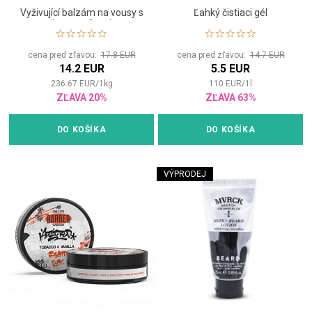
Vyživující balzám na vousy s
Ľahký čistiaci gél
jemnou fixací
cena pred zľavou:
17.8 EUR
cena pred zľavou:
14.7 EUR
14.2 EUR
5.5 EUR
236.67
EUR
/
1
kg
110
EUR
/
1
l
ZĽAVA 20%
ZĽAVA 63%
DO KOŠÍKA
DO KOŠÍKA
VÝPRODEJ