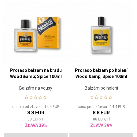
Proraso balzam na bradu
Proraso balzam po holení
Wood &amp; Spice 100ml
Wood &amp; Spice 100ml
Balzám na vousy
Balzám po holení
cena pred zľavou:
14.4 EUR
cena pred zľavou:
14.4 EUR
8.8 EUR
8.8 EUR
88
EUR
/
1
l
88
EUR
/
1
l
ZĽAVA 39%
ZĽAVA 39%