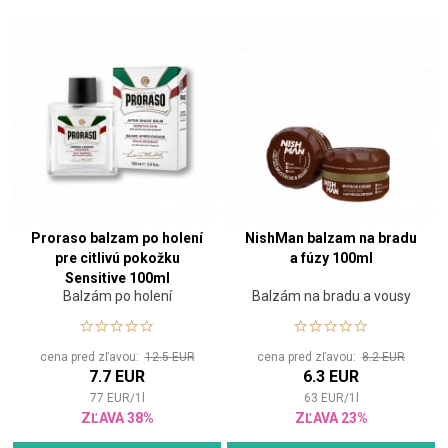
Proraso balzam po holení
NishMan balzam na bradu
pre citlivú pokožku
a fúzy 100ml
Sensitive 100ml
Balzám po holení
Balzám na bradu a vousy
cena pred zľavou:
12.5 EUR
cena pred zľavou:
8.2 EUR
7.7 EUR
6.3 EUR
77
EUR
/
1
l
63
EUR
/
1
l
ZĽAVA 38%
ZĽAVA 23%