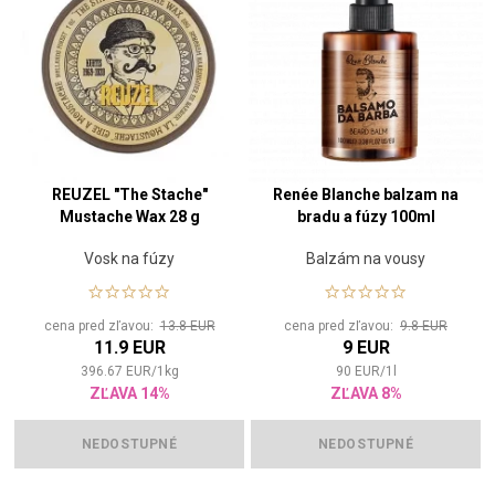
REUZEL "The Stache"
Renée Blanche balzam na
Mustache Wax 28 g
bradu a fúzy 100ml
Vosk na fúzy
Balzám na vousy
cena pred zľavou:
13.8 EUR
cena pred zľavou:
9.8 EUR
11.9 EUR
9 EUR
396.67
EUR
/
1
kg
90
EUR
/
1
l
ZĽAVA 14%
ZĽAVA 8%
NEDOSTUPNÉ
NEDOSTUPNÉ