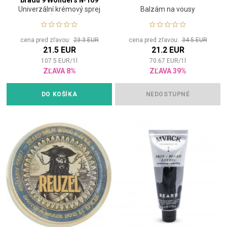
bradu 9 Wonders №109
Univerzální krémový sprej
Balzám na vousy
Orange Cedar 200 ml
pro muže s tepelnou
ochranou určený pro vlasy i
vousy
cena pred zľavou:
23.3 EUR
cena pred zľavou:
34.5 EUR
21.5 EUR
21.2 EUR
107.5
EUR
/
1
l
70.67
EUR
/
1
l
ZĽAVA 8%
ZĽAVA 39%
DO KOŠÍKA
NEDOSTUPNÉ