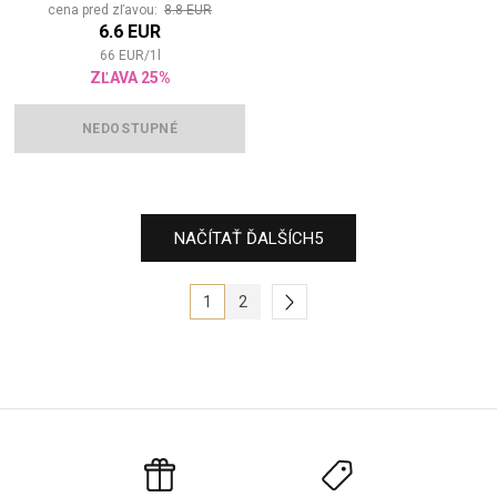
cena pred zľavou:
8.8 EUR
6.6 EUR
66
EUR
/
1
l
ZĽAVA 25%
NEDOSTUPNÉ
NAČÍTAŤ ĎALŠÍCH
5
1
2