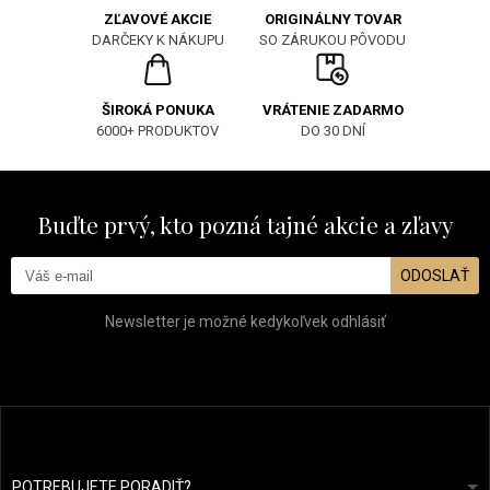
ORIGINÁLNY TOVAR
ZĽAVOVÉ AKCIE
SO ZÁRUKOU PÔVODU
DARČEKY K NÁKUPU
ŠIROKÁ PONUKA
VRÁTENIE ZADARMO
6000+ PRODUKTOV
DO 30 DNÍ
Buďte prvý, kto pozná tajné akcie a zľavy
ODOSLAŤ
Newsletter je možné kedykoľvek odhlásiť
POTREBUJETE PORADIŤ?