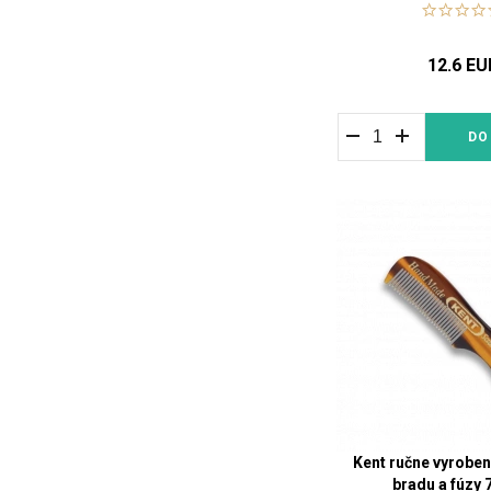
12.6 EU
DO
Kent ručne vyroben
bradu a fúzy