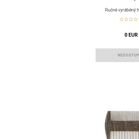
Ručně vyráběný 
vousy a kn
0 EUR
NEDOSTU