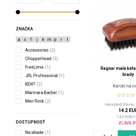
ZNAČKA
a
c
f
j
k
m
p
r
t
Accessories
(2)
Chopperhead
(3)
FreeLimix
(1)
Ragnar malá kefa
brady
JRL Professional
(1)
KENT
(2)
Kartáč na v
Marmara Barber
(1)
Men Rock
(2)
cena pred zľavou
MR.MOUSTACHE
(1)
14.2 EU
14.2
EUR
/
1
Proraso
(3)
DOSTUPNOSŤ
ZĽAVA 8
Ragnar
(4)
Na sklade
(1)
REUZEL
(1)