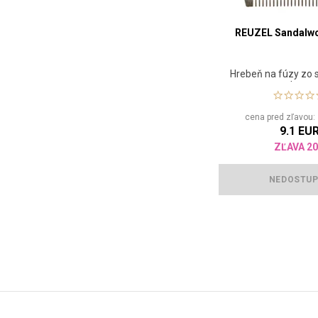
REUZEL Sandalw
Hrebeň na fúzy zo 
dreva
cena pred zľavou
9.1 EU
ZĽAVA 2
NEDOSTU