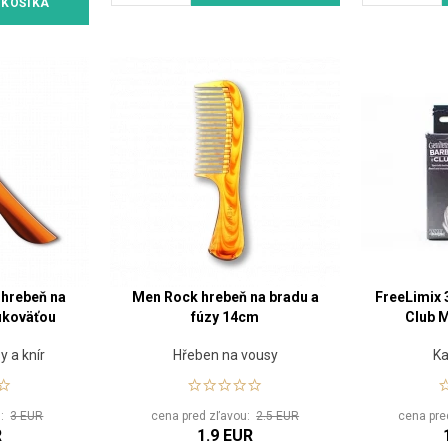
 KOŠÍKA
 hrebeň na
Men Rock hrebeň na bradu a
FreeLimix 
rukoväťou
fúzy 14cm
Club 
y a knír
Hřeben na vousy
Ka
u:
3 EUR
cena pred zľavou:
2.5 EUR
cena pre
R
1.9 EUR