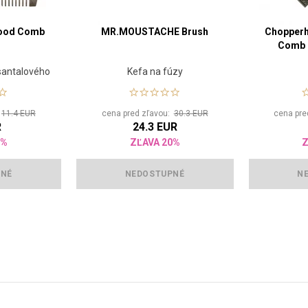
ood Comb
MR.MOUSTACHE Brush
Chopperh
Comb 
santalového
Kefa na fúzy
:
11.4 EUR
cena pred zľavou:
30.3 EUR
cena pre
R
24.3 EUR
0%
ZĽAVA 20%
Z
PNÉ
NEDOSTUPNÉ
N