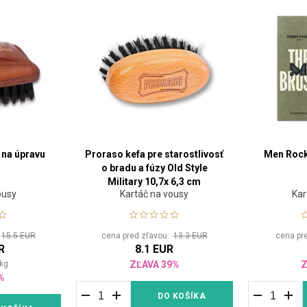
 na úpravu
Proraso kefa pre starostlivosť
Men Rock
o bradu a fúzy Old Style
Military 10,7x 6,3 cm
ousy
Kartáč na vousy
Kar
:
15.5 EUR
cena pred zľavou:
13.3 EUR
cena pr
R
8.1 EUR
kg
ZĽAVA 39%
Z
%
DO KOŠÍKA