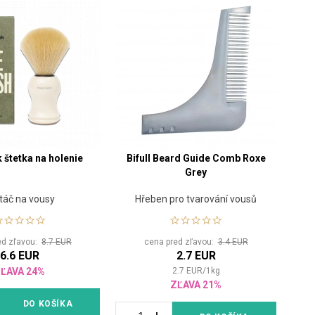
 štetka na holenie
Bifull Beard Guide Comb Roxe
Grey
táč na vousy
Hřeben pro tvarování vousů
ed zľavou:
8.7 EUR
cena pred zľavou:
3.4 EUR
6.6 EUR
2.7 EUR
ĽAVA 24%
2.7
EUR
/
1
kg
ZĽAVA 21%
DO KOŠÍKA