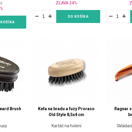
kg
ZĽAVA 24%
Z
0%
DO KOŠÍKA
 KOŠÍKA
eard Brush
Kefa na bradu a fuzy Proraso
Ragnar s
Old Style 8,5x4 cm
b
ousy
Kartáč na holení
Skládac