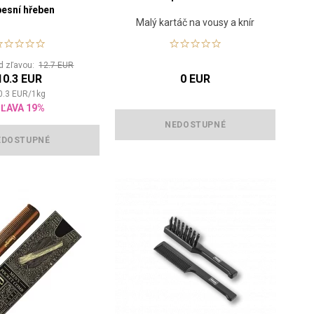
esní hřeben
Malý kartáč na vousy a knír
d zľavou:
12.7 EUR
10.3 EUR
0 EUR
0.3
EUR
/
1
kg
ĽAVA 19%
NEDOSTUPNÉ
EDOSTUPNÉ