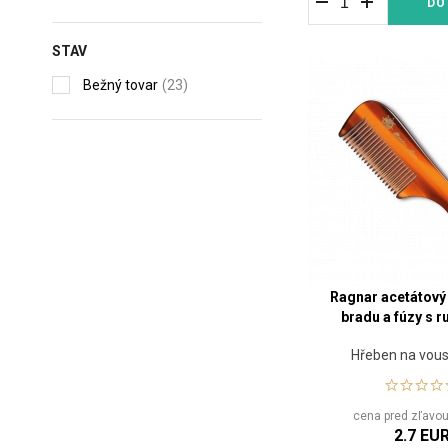
DO
The Shave Factory
(2)
STAV
Bežný tovar
(23)
Ragnar acetátový
bradu a fúzy s 
Hřeben na vous
cena pred zľavo
2.7 EU