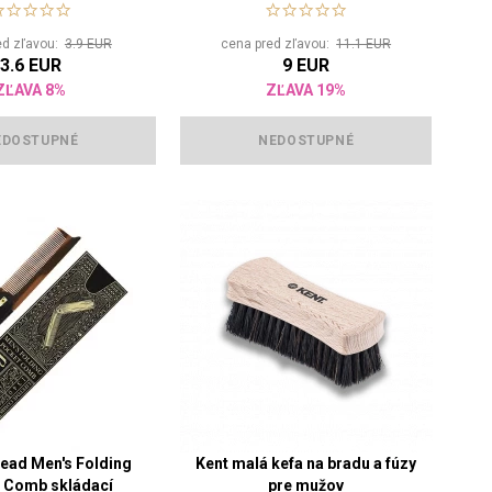
ed zľavou:
3.9 EUR
cena pred zľavou:
11.1 EUR
3.6 EUR
9 EUR
ZĽAVA 8%
ZĽAVA 19%
EDOSTUPNÉ
NEDOSTUPNÉ
ead Men's Folding
Kent malá kefa na bradu a fúzy
 Comb skládací
pre mužov