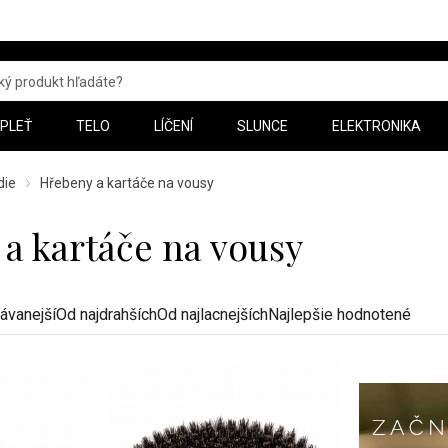
PLEŤ
TELO
LÍČENÍ
SLUNCE
ELEKTRONIKA
die
Hřebeny a kartáče na vousy
a kartáče na vousy
ávanejší
Od najdrahších
Od najlacnejších
Najlepšie hodnotené