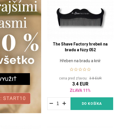
The Shave Factory hrebeň na
bradu a fúzy 052
Hřeben na bradu a knír
cena pred zľavou:
3.8 EUR
3.4 EUR
ZĽAVA 11%
DO KOŠÍKA