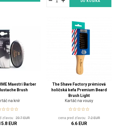
DO KOŠÍKA
3ME Maestri Barber
The Shave Factory prémiová
Mustache Brush
holičská kefa Premium Beard
Brush Light
rtáč na knír
Kartáč na vousy
d zľavou:
20.7 EUR
cena pred zľavou:
7.2 EUR
15.8 EUR
6.6 EUR