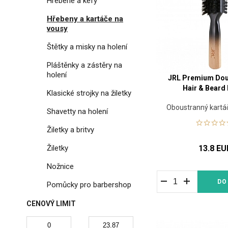
Hrebene a kefy
Hřebeny a kartáče na
vousy
Štětky a misky na holení
Pláštěnky a zástěry na
holení
JRL Premium Dou
Hair & Beard
Klasické strojky na žiletky
Oboustranný kartáč
Shavetty na holení
vousy
Žiletky a britvy
Žiletky
13.8 EU
Nožnice
DO
Pomůcky pro barbershop
CENOVÝ LIMIT