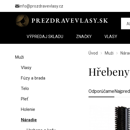
info@prozdravevlasy.cz
VÝPREDAJ SKLADU
ZNAČKY
VLASY
Úvod
Muži
Nára
Muži
Hřebeny 
Vlasy
Fúzy a brada
Telo
Odporúčame
Najpred
Pleť
Holenie
Náradie