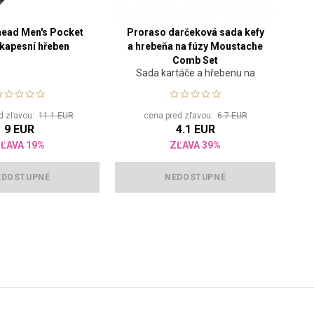
ead Men's Pocket
Proraso darčeková sada kefy
kapesní hřeben
a hrebeňa na fúzy Moustache
Comb Set
Sada kartáče a hřebenu na
vousy
d zľavou:
11.1 EUR
cena pred zľavou:
6.7 EUR
9 EUR
4.1 EUR
ĽAVA 19%
ZĽAVA 39%
EDOSTUPNÉ
NEDOSTUPNÉ