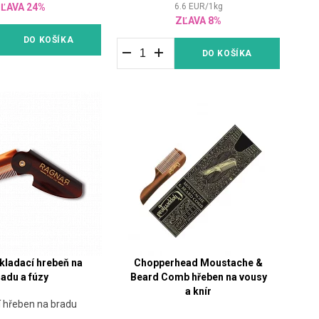
ĽAVA 24%
6.6
EUR
/
1
kg
ZĽAVA 8%
DO KOŠÍKA
DO KOŠÍKA
kladací hrebeň na
Chopperhead Moustache &
radu a fúzy
Beard Comb hřeben na vousy
a knír
í hřeben na bradu