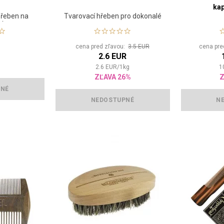
kap
hřeben na
Tvarovací hřeben pro dokonalé
ír
vousy
cena pred zľavou:
3.5 EUR
cena pre
2.6 EUR
2.6
EUR
/
1
kg
1
ZĽAVA 26%
Z
PNÉ
NEDOSTUPNÉ
N