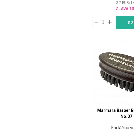
2.7
EUR
/
1
ZĽAVA 1
DO
Marmara Barber B
No.07
Kartáč na v