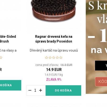
ble-Sided
Ragnar drevená kefa na
 Brush
úpravu brady Poseidon
 na vlasy a
Dřevěný kartáč na úpravu vousů
cena pred zľavou:
16.3 EUR
R
14.9 EUR
14.9
EUR
/
1
kg
ZĽAVA 9%
 KOŠÍKA
DO KOŠÍKA