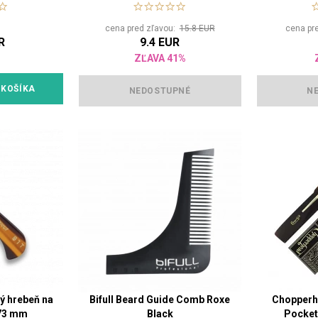
cena pred zľavou:
15.8 EUR
cena pr
R
9.4 EUR
ZĽAVA 41%
 KOŠÍKA
NEDOSTUPNÉ
N
ý hrebeň na
Bifull Beard Guide Comb Roxe
Chopperh
 73 mm
Black
Pocket