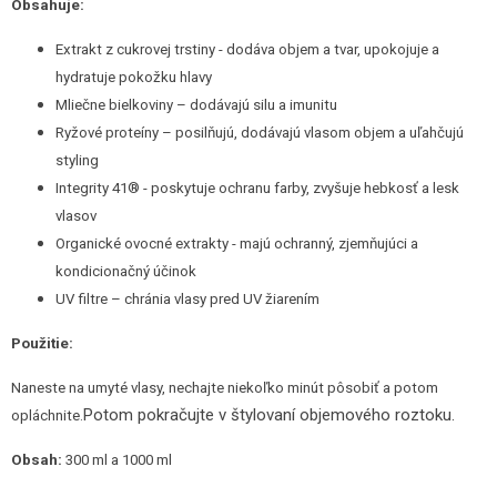
Obsahuje:
Extrakt z cukrovej trstiny - dodáva objem a tvar, upokojuje a
hydratuje pokožku hlavy
Mliečne bielkoviny – dodávajú silu a imunitu
Ryžové proteíny – posilňujú, dodávajú vlasom objem a uľahčujú
styling
Integrity 41® - poskytuje ochranu farby, zvyšuje hebkosť a lesk
vlasov
Organické ovocné extrakty - majú ochranný, zjemňujúci a
kondicionačný účinok
UV filtre – chránia vlasy pred UV žiarením
Použitie:
Naneste na umyté vlasy, nechajte niekoľko minút pôsobiť a potom
Potom pokračujte v štylovaní objemového roztoku.
opláchnite.
Obsah:
300 ml a 1000 ml