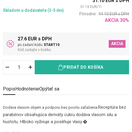
31.10
EUR
s DPH
31.10
EUR
/
1
l
Skladom
u dodávateľa (3-5 dni)
Pôvodne:
44.10
EUR
s DPH
AKCIA
30
%
27.6 EUR s DPH
AKCIA
po zadaní kódu
START10
Kód zadajte v košíku
PRIDAŤ DO KOŠÍKA
Popis
Hodnotenie
Opýtať sa
Receptúra bez
Dodáva vlasom objem a podporu bez pocitu zaťaženia.
parabénov obsahujúca deriváty cukru dodáva vlasom silu a
hustotu. Hlboko vyživuje a posilňuje vlasy.�