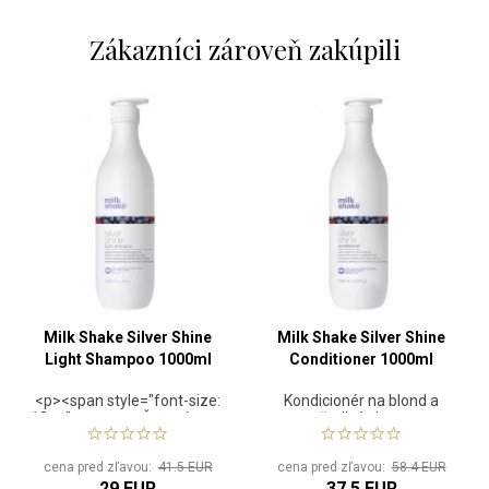
Zákazníci zároveň zakúpili
Milk Shake Silver Shine
Milk Shake Silver Shine
Light Shampoo 1000ml
Conditioner 1000ml
<p><span style="font-size:
Kondicionér na blond a
12pt;"><strong>Šampón pre
šedivé vlasy
šedivé a blond
vlasy</strong></span>
cena pred zľavou:
41.5 EUR
cena pred zľavou:
58.4 EUR
<html><p><span
29 EUR
37.5 EUR
style="font-size: 12pt;">Či už