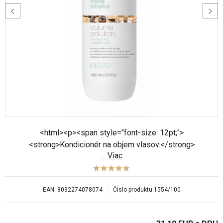
<html><p><span style="font-size: 12pt;">
<strong>Kondicionér na objem vlasov.</strong>
...
Viac
</span></strong></span> <html><p><span
style="font-size: 12pt;">Dodá vlasom objem a
podporu bez pocitu zaťaženia.</span> Jeho
EAN:
8032274078074
Číslo produktu:
1554/100
zloženie bez parabénov s obsahom derivátu cukru
dodáva vlasom silu a hustotu. Vlasy hĺbkovo vyživuje
a posilňuje. </span>