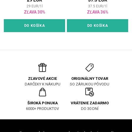
ste sa ako blondínka
29
EUR
/
1
l
37.5
EUR
/
1
l
narodila, alebo prírode so
ZĽAVA 30%
ZĽAVA 36%
svetlým odtieňom vlasov
trochu pomáhate, nežiaduce
žltý nádych z nich spoľahlivo
DO KOŠÍKA
DO KOŠÍKA
odstráni šampón Milk Shake
Silver Shine Light.</span>
</span>
ORIGINÁLNY TOVAR
ZĽAVOVÉ AKCIE
SO ZÁRUKOU PÔVODU
DARČEKY K NÁKUPU
ŠIROKÁ PONUKA
VRÁTENIE ZADARMO
6000+ PRODUKTOV
DO 30 DNÍ