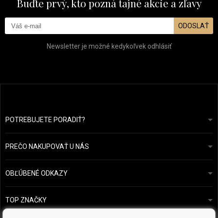
Buďte prvý, kto pozná tajné akcie a zľavy
ODOSLAŤ
Newsletter je možné kedykoľvek odhlásiť
POTREBUJETE PORADIŤ?
info@prozdravevlasy.cz
Obchodní podmínky
Odpovieme do 24 hodín.
PREČO NAKUPOVAŤ U NÁS
Ochrana osobních údajů
Náš příběh
Přehled plateb a dopravy
Blog
Ecru New York
OBĽÚBENÉ ODKAZY
Vrácení zboží
Kadeřnická poradna
Kérastase
Kontakty
TOP ZNAČKY
O&M
Vzorky zdarma
Paul Mitchell