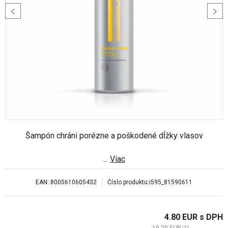
Šampón chráni porézne a poškodené dĺžky vlasov
...
Viac
EAN:
8005610605432
Číslo produktu:
i595_81590611
4.80
EUR
s DPH