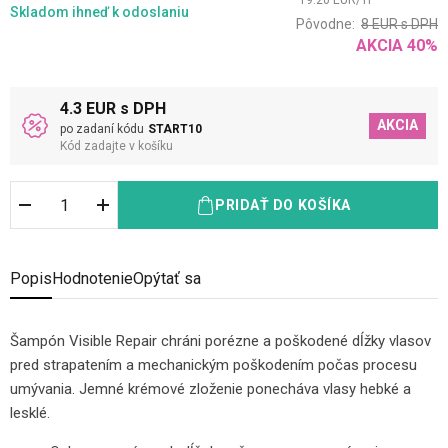
19.20
EUR
/
1
l
Skladom
ihneď k odoslaniu
Pôvodne:
8
EUR
s DPH
AKCIA
40
%
4.3 EUR s DPH
AKCIA
po zadaní kódu
START10
Kód zadajte v košíku
PRIDAŤ DO KOŠÍKA
Popis
Hodnotenie
Opýtať sa
Šampón Visible Repair chráni porézne a poškodené dĺžky vlasov
pred strapatením a mechanickým poškodením počas procesu
umývania. Jemné krémové zloženie ponecháva vlasy hebké a
lesklé.