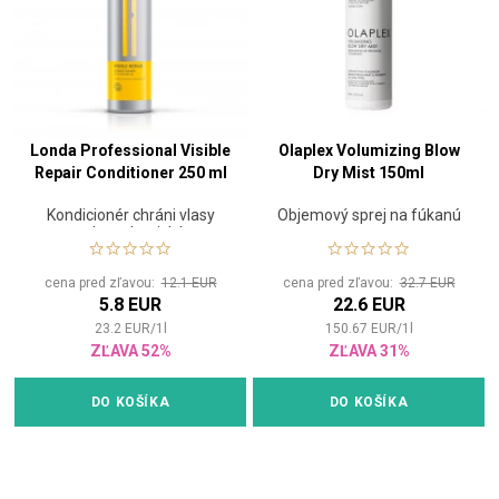
Londa Professional Visible
Olaplex Volumizing Blow
Repair Conditioner 250 ml
Dry Mist 150ml
Kondicionér chráni vlasy
Objemový sprej na fúkanú
pred mechanickým
poškodením
cena pred zľavou:
12.1 EUR
cena pred zľavou:
32.7 EUR
5.8 EUR
22.6 EUR
23.2
EUR
/
1
l
150.67
EUR
/
1
l
ZĽAVA 52%
ZĽAVA 31%
DO KOŠÍKA
DO KOŠÍKA