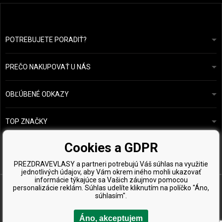
POTREBUJETE PORADIŤ?
info@prozdravevlasy.cz
Obchodní podmínky
Odpovieme do 24 hodín.
PREČO NAKUPOVAŤ U NÁS
Ochrana osobních údajů
Náš příběh
Přehled plateb a dopravy
Blog
Ecru New York
OBĽÚBENÉ ODKAZY
Vrácení zboží
Kadeřnická poradna
Kérastase
Kontakty
TOP ZNAČKY
O&M
Vzorky zdarma
Paul Mitchell
Cookies a GDPR
Wella Professionals
PREZDRAVEVLASY a partneri potrebujú Váš súhlas na využitie
Zenz Organic
jednotlivých údajov, aby Vám okrem iného mohli ukazovať
informácie týkajúce sa Vašich záujmov pomocou
personalizácie reklám. Súhlas udelíte kliknutím na políčko "Áno,
súhlasím".
Áno, akceptujem