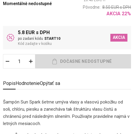
26.40
EUR
/
1
l
Momentálně nedostupné
Pôvodne:
8.50
EUR
s DPH
AKCIA
22
%
5.8 EUR s DPH
AKCIA
po zadaní kódu
START10
Kód zadajte v košíku
Popis
Hodnotenie
Opýtať sa
Šampón Sun Spark šetrne umýva vlasy a vlasovú pokožku od
soli, chlóru, piesku a zanecháva tak štruktúru vlasu čistú a
chránenú pred následným slnením. Používajte pravidelne najmä v
letných mesiacoch.