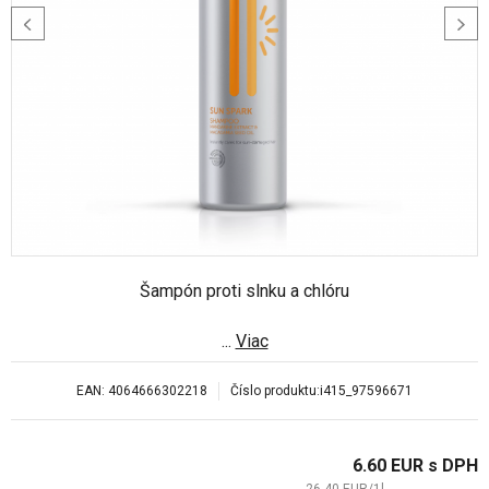
Šampón proti slnku a chlóru
...
Viac
EAN:
4064666302218
Číslo produktu:
i415_97596671
6.60
EUR
s DPH