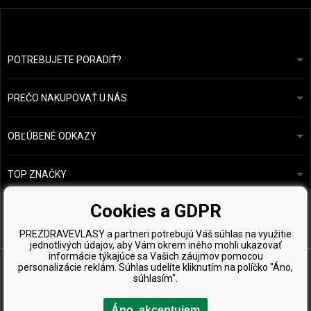
POTREBUJETE PORADIŤ?
info@prozdravevlasy.cz
Obchodní podmínky
Odpovieme do 24 hodín.
PREČO NAKUPOVAŤ U NÁS
Ochrana osobních údajů
Náš příběh
Přehled plateb a dopravy
Blog
Ecru New York
OBĽÚBENÉ ODKAZY
Vrácení zboží
Kadeřnická poradna
Kérastase
Kontakty
TOP ZNAČKY
O&M
Vzorky zdarma
Paul Mitchell
Cookies a GDPR
Wella Professionals
PREZDRAVEVLASY a partneri potrebujú Váš súhlas na využitie
Zenz Organic
jednotlivých údajov, aby Vám okrem iného mohli ukazovať
informácie týkajúce sa Vašich záujmov pomocou
personalizácie reklám. Súhlas udelíte kliknutím na políčko "Áno,
súhlasím".
Áno, akceptujem