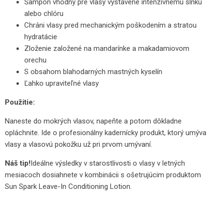
Šampón vhodný pre vlasy vystavené intenzívnemu slnku
alebo chlóru
Chráni vlasy pred mechanickým poškodením a stratou
hydratácie
Zloženie založené na mandarínke a makadamiovom
orechu
S obsahom blahodarných mastných kyselín
Ľahko upraviteľné vlasy
Použitie:
Naneste do mokrých vlasov, napeňte a potom dôkladne
opláchnite. Ide o profesionálny kadernícky produkt, ktorý umýva
vlasy a vlasovú pokožku už pri prvom umývaní.
Náš tip!
Ideálne výsledky v starostlivosti o vlasy v letných
mesiacoch dosiahnete v kombinácii s ošetrujúcim produktom
Sun Spark Leave-In Conditioning Lotion.