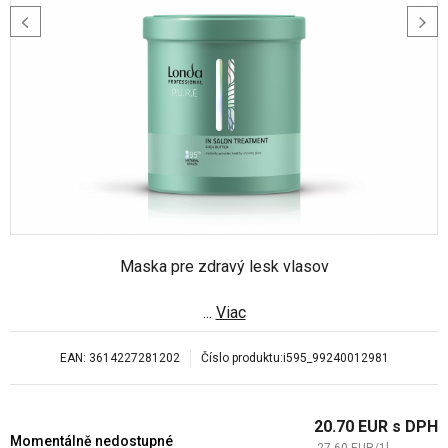
Maska pre zdravý lesk vlasov
...
Viac
EAN:
3614227281202
Číslo produktu:
i595_99240012981
20.70
EUR
s DPH
Momentálně nedostupné