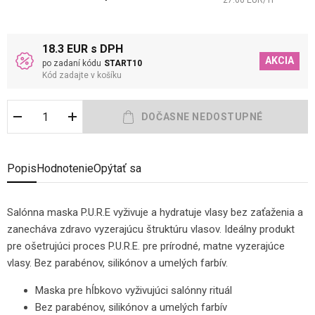
27.60
EUR
/
1
l
18.3 EUR s DPH
AKCIA
po zadaní kódu
START10
Kód zadajte v košíku
Popis
Hodnotenie
Opýtať sa
Salónna maska P.U.R.E vyživuje a hydratuje vlasy bez zaťaženia a
zanecháva zdravo vyzerajúcu štruktúru vlasov. Ideálny produkt
pre ošetrujúci proces P.U.R.E. pre prírodné, matne vyzerajúce
vlasy. Bez parabénov, silikónov a umelých farbív.
Maska pre hĺbkovo vyživujúci salónny rituál
Bez parabénov, silikónov a umelých farbív