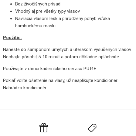
Bez živočíšnych prísad
Vhodný aj pre všetky typy vlasov
Navracia vlasom lesk a prirodzený pohyb vďaka
bambuckému maslu
Použitie:
Naneste do šampónom umytých a uterákom vysušených vlasov.
Nechajte pôsobiť 5-10 minút a potom dôkladne opláchnite.
Používajte v rámci kaderníckeho servisu P.U.R.E.
Pokiaľ volíte ošetrenie na vlasy, už neaplikujte kondicionér.
Nahrádza kondicionér.