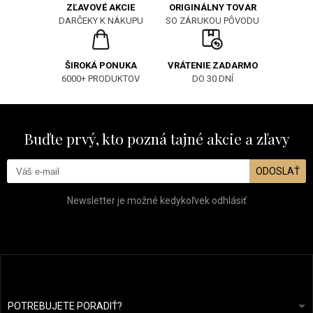
ORIGINÁLNY TOVAR
ZĽAVOVÉ AKCIE
SO ZÁRUKOU PÔVODU
DARČEKY K NÁKUPU
ŠIROKÁ PONUKA
VRÁTENIE ZADARMO
6000+ PRODUKTOV
DO 30 DNÍ
Buďte prvý, kto pozná tajné akcie a zľavy
ODOSLAŤ
Newsletter je možné kedykoľvek odhlásiť
POTREBUJETE PORADIŤ?
info@prozdravevlasy.cz