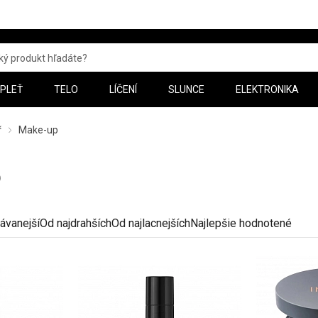
PLEŤ
TELO
LÍČENÍ
SLUNCE
ELEKTRONIKA
ř
Make-up
p
ávanejší
Od najdrahších
Od najlacnejších
Najlepšie hodnotené