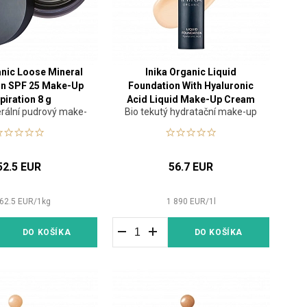
anic Loose Mineral
Inika Organic Liquid
on SPF 25 Make-Up
Foundation With Hyaluronic
piration 8 g
Acid Liquid Make-Up Cream
rální pudrový make-
Bio tekutý hydratační make-up
30 ml
up
52.5 EUR
56.7 EUR
62.5
EUR
/
1
kg
1 890
EUR
/
1
l
DO KOŠÍKA
DO KOŠÍKA