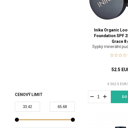
Inika Organic Loo
Foundation SPF 
Grace 8 
Sypký minerální pu
up
52.5 EU
6 562.5
EUR
CENOVÝ LIMIT
DO