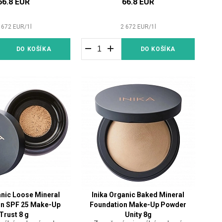
66.8 EUR
66.8 EUR
 672
EUR
/
1
l
2 672
EUR
/
1
l
DO KOŠÍKA
DO KOŠÍKA
anic Loose Mineral
Inika Organic Baked Mineral
on SPF 25 Make-Up
Foundation Make-Up Powder
Trust 8 g
Unity 8g