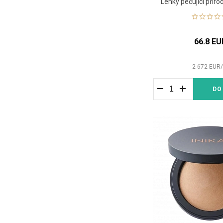
Lehký pečující přír
ml
66.8 EU
2 672
EUR
DO