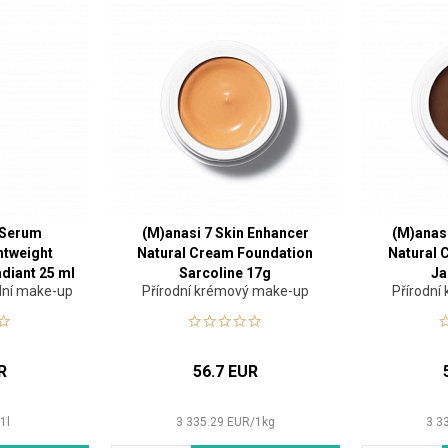
 Serum
(M)anasi 7 Skin Enhancer
(M)anas
htweight
Natural Cream Foundation
Natural 
diant 25 ml
Sarcoline 17g
Ja
odní make-up
Přírodní krémový make-up
Přírodn
R
56.7 EUR
/
1
l
3 335.29
EUR
/
1
kg
3 3