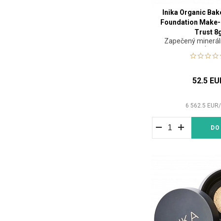
Inika Organic Bak
Foundation Make
Trust 8
Zapečený minerál
make-u
52.5 EU
6 562.5
EUR
DO