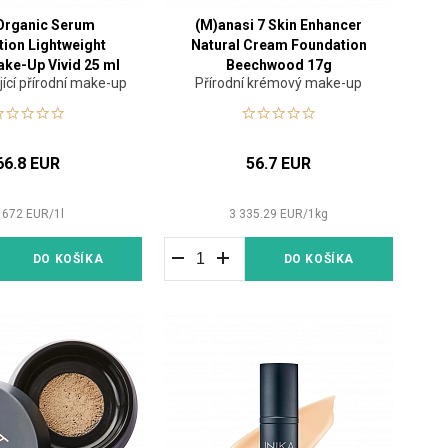
 Organic Serum
(M)anasi 7 Skin Enhancer
ion Lightweight
Natural Cream Foundation
ke-Up Vivid 25 ml
Beechwood 17g
ící přírodní make-up
Přírodní krémový make-up
66.8 EUR
56.7 EUR
 672
EUR
/
1
l
3 335.29
EUR
/
1
kg
DO KOŠÍKA
DO KOŠÍKA