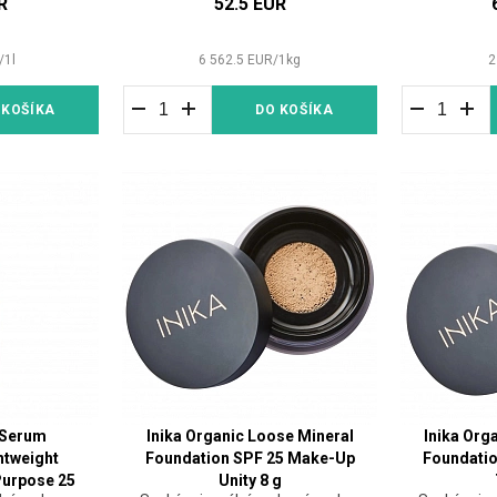
R
52.5 EUR
/
1
l
6 562.5
EUR
/
1
kg
2
 KOŠÍKA
DO KOŠÍKA
 Serum
Inika Organic Loose Mineral
Inika Org
htweight
Foundation SPF 25 Make-Up
Foundati
Purpose 25
Unity 8 g