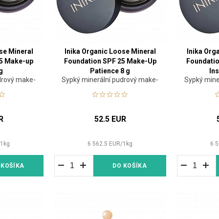
se Mineral
Inika Organic Loose Mineral
Inika Org
25 Make-up
Foundation SPF 25 Make-Up
Foundati
g
Patience 8 g
Ins
drový make-
Sypký minerální pudrový make-
Sypký mine
up
R
52.5 EUR
/
1
kg
6 562.5
EUR
/
1
kg
6 5
 KOŠÍKA
DO KOŠÍKA