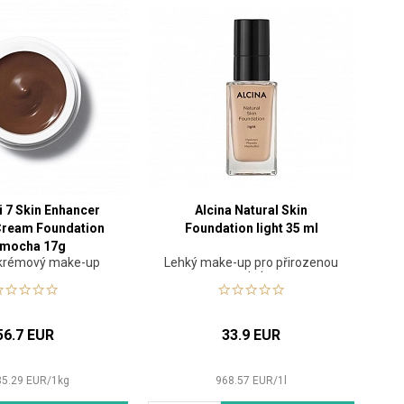
i 7 Skin Enhancer
Alcina Natural Skin
Cream Foundation
Foundation light 35 ml
mocha 17g
í krémový make-up
Lehký make-up pro přirozenou
pleť
56.7 EUR
33.9 EUR
35.29
EUR
/
1
kg
968.57
EUR
/
1
l