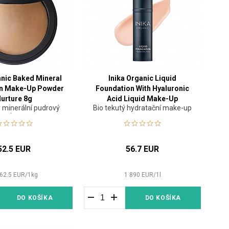
anic Baked Mineral
Inika Organic Liquid
on Make-Up Powder
Foundation With Hyaluronic
urture 8g
Acid Liquid Make-Up
 minerální pudrový
Bio tekutý hydratační make-up
Porcelain 30 ml
make-up
52.5 EUR
56.7 EUR
62.5
EUR
/
1
kg
1 890
EUR
/
1
l
DO KOŠÍKA
DO KOŠÍKA