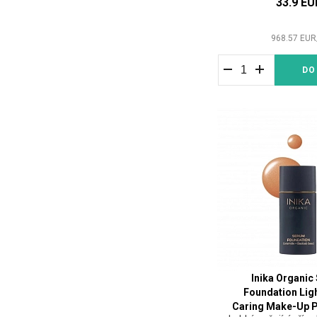
33.9 EU
968.57
EUR
DO
Inika Organic
Foundation Lig
Caring Make-Up 