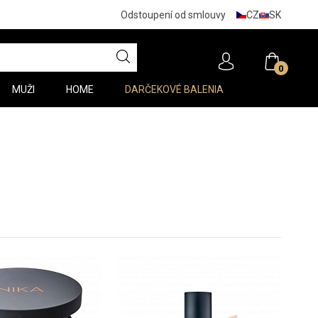
CZ
SK
Odstoupení od smlouvy
0
MUŽI
HOME
DARČEKOVÉ BALENIA