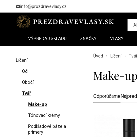
info@prozdravevlasy.cz
VÝPREDAJ SKLADU
ZNAČKY
VLASY
Úvod
Líčení
Tvá
Líčení
Make-u
Oči
Obočí
Tvář
Odporúčame
Najpred
Make-up
Tónovací krémy
Podkladové báze a
primery