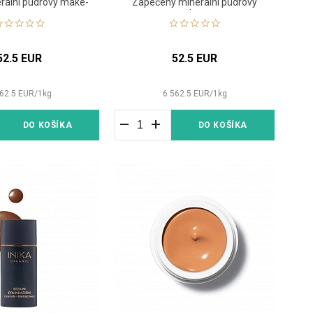
rální pudrový make-
Zapečený minerální pudrový
up
make-up
52.5 EUR
52.5 EUR
62.5
EUR
/
1
kg
6 562.5
EUR
/
1
kg
DO KOŠÍKA
DO KOŠÍKA