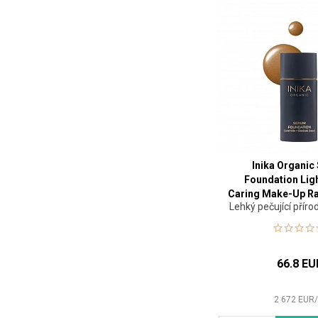
Inika Organic
Foundation Lig
Caring Make-Up Ra
Lehký pečující přír
66.8 EU
2 672
EUR