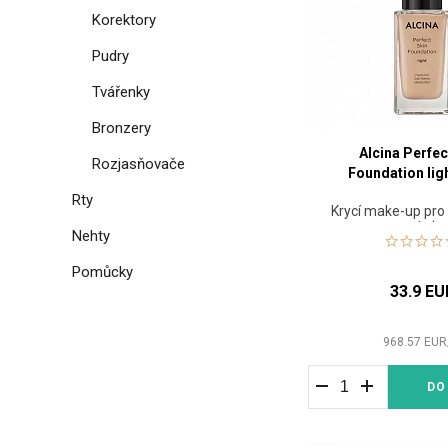
Korektory
Pudry
Tvářenky
Bronzery
Alcina Perfec
Rozjasňovače
Foundation lig
Rty
Krycí make-up pro
pleť
Nehty
Pomůcky
33.9 EU
968.57
EUR
DO