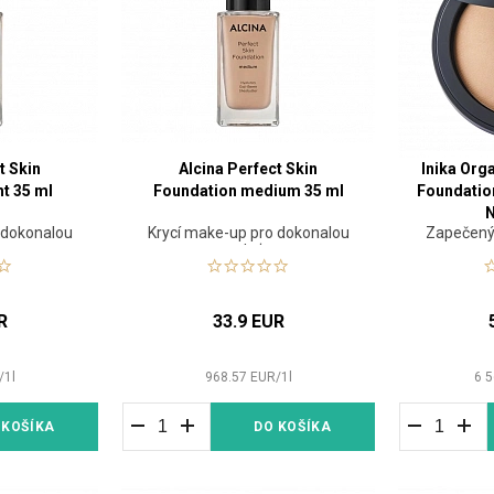
t Skin
Alcina Perfect Skin
Inika Org
ht 35 ml
Foundation medium 35 ml
Foundati
N
 dokonalou
Krycí make-up pro dokonalou
Zapečený
pleť
R
33.9 EUR
/
1
l
968.57
EUR
/
1
l
6 5
 KOŠÍKA
DO KOŠÍKA