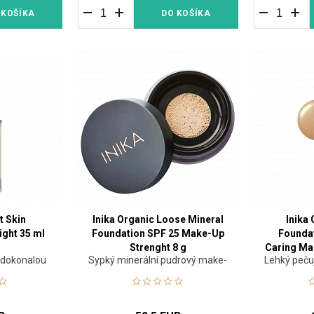
 KOŠÍKA
DO KOŠÍKA
t Skin
Inika Organic Loose Mineral
Inika
ight 35 ml
Foundation SPF 25 Make-Up
Foundat
Strenght 8 g
Caring Ma
 dokonalou
Sypký minerální pudrový make-
Lehký pečuj
up