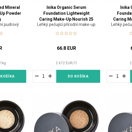
ed Mineral
Inika Organic Serum
Inika
-Up Powder
Foundation Lightweight
Foundat
g
Caring Make-Up Nourish 25
Caring Ma
ní pudrový
Lehký pečující přírodní make-up
Lehký pečuj
ml
p
R
66.8 EUR
/
1
kg
2 672
EUR
/
1
l
2
 KOŠÍKA
DO KOŠÍKA