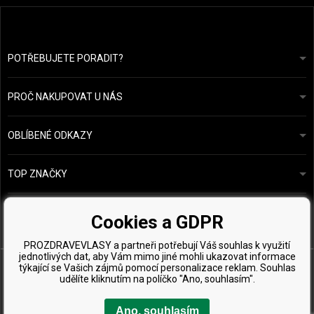
POTŘEBUJETE PORADIT?
info@prozdravevlasy.cz
Obchodní podmínky
Odpovíme do 24 hodin.
PROČ NAKUPOVAT U NÁS
Ochrana osobních údajů
Náš příběh
Přehled plateb a dopravy
Blog
Ecru New York
OBLÍBENÉ ODKAZY
Vrácení zboží
Kadeřnická poradna
Kérastase
Kontakty
TOP ZNAČKY
O&M
Vzorky zdarma
Paul Mitchell
Wella Professionals
Cookies a GDPR
Zenz Organic
PROZDRAVEVLASY a partneři potřebují Váš souhlas k využití
jednotlivých dat, aby Vám mimo jiné mohli ukazovat informace
týkající se Vašich zájmů pomocí personalizace reklam. Souhlas
udělíte kliknutím na políčko "Ano, souhlasím".
Ano, souhlasím