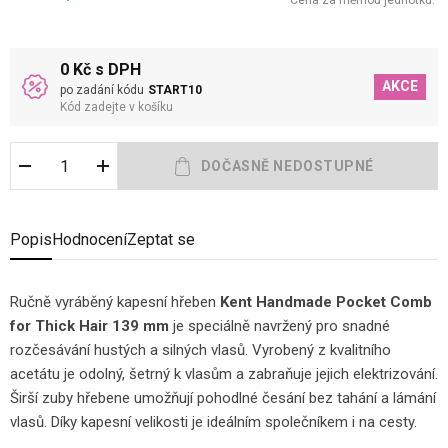
Cena za měrnou jednotku:
0 Kč s DPH
AKCE
po zadání kódu
START10
Kód zadejte v košíku
Popis
Hodnocení
Zeptat se
Ručně vyráběný kapesní hřeben
Kent Handmade Pocket Comb
for Thick Hair 139 mm
je speciálně navržený pro snadné
rozčesávání hustých a silných vlasů. Vyrobený z kvalitního
acetátu je odolný, šetrný k vlasům a zabraňuje jejich elektrizování.
Širší zuby hřebene umožňují pohodlné česání bez tahání a lámání
vlasů. Díky kapesní velikosti je ideálním společníkem i na cesty.