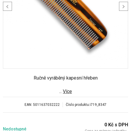
Ručně vyráběný kapesní hřeben
...
Více
EAN:
5011637032222
Číslo produktu:
i719_8347
0
Kč
s DPH
Nedostupné