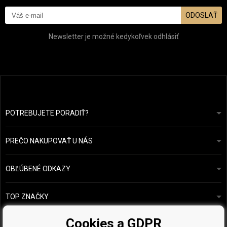
ODOSLAŤ
Newsletter je možné kedykoľvek odhlásiť
POTREBUJETE PORADIŤ?
info@prozdravevlasy.cz
Obchodní podmínky
Odpovieme do 24 hodín.
PREČO NAKUPOVAŤ U NÁS
Ochrana osobních údajů
Náš příběh
Přehled plateb a dopravy
Blog
Ecru New York
OBĽÚBENÉ ODKAZY
Vrácení zboží
Kadeřnická poradna
Kérastase
Kontakty
TOP ZNAČKY
O&M
Vzorky zdarma
Paul Mitchell
Cookies a GDPR