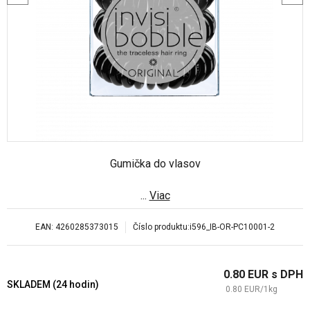
Gumička do vlasov
...
Viac
EAN:
4260285373015
Číslo produktu:
i596_IB-OR-PC10001-2
0.80
EUR
s DPH
SKLADEM (24 hodin)
0.80
EUR
/
1
kg