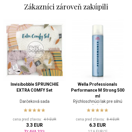
Zákazníci zároveň zakúpili
Invisibobble SPRUNCHIE
Wella Professionals
EXTRA COMFY Set
Performance M Strong 500
ml
Darčeková sada
Rýchloschnúci lak pre silnú
fixáciu
cena pred zľavou:
4.9 EUR
cena pred zľavou:
8.4 EUR
3.3 EUR
6.3 EUR
ZĽAVA 33%
12.6
EUR
/
1
l