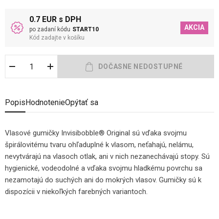
0.7 EUR s DPH
AKCIA
po zadaní kódu
START10
Kód zadajte v košíku
Popis
Hodnotenie
Opýtať sa
Vlasové gumičky Invisibobble® Original sú vďaka svojmu
špirálovitému tvaru ohľaduplné k vlasom, neťahajú, nelámu,
nevytvárajú na vlasoch otlak, ani v nich nezanechávajú stopy. Sú
hygienické, vodeodolné a vďaka svojmu hladkému povrchu sa
nezamotajú do suchých ani do mokrých vlasov. Gumičky sú k
dispozícii v niekoľkých farebných variantoch.