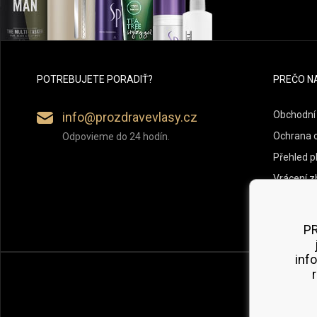
POTREBUJETE PORADIŤ?
PREČO N
Obchodní
info@prozdravevlasy.cz
Ochrana 
Odpovieme do 24 hodín.
Přehled p
Vrácení z
PR
inf