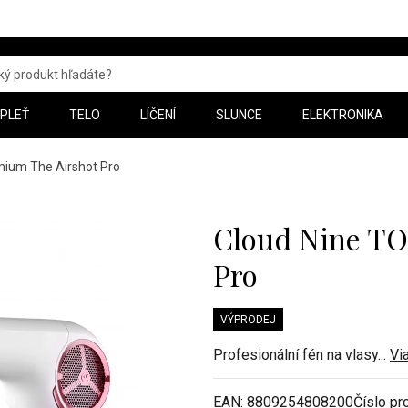
PLEŤ
TELO
LÍČENÍ
SLUNCE
ELEKTRONIKA
mium The Airshot Pro
Cloud Nine TO
Pro
VÝPRODEJ
Profesionální fén na vlasy
...
Vi
EAN:
8809254808200
Číslo pr