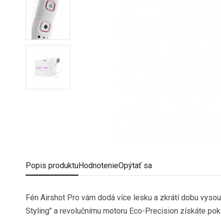
Popis
produktu
Hodnotenie
Opýtať sa
Fén Airshot Pro vám dodá více lesku a zkrátí dobu vysouš
Styling" a revolučnímu motoru Eco-Precision získáte pokažd