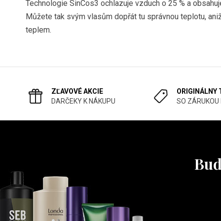
Technologie SinCos3 ochlazuje vzduch o 25 % a obsahuje t
Můžete tak svým vlasům dopřát tu správnou teplotu, an
teplem.
ZĽAVOVÉ AKCIE
ORIGINÁLNY
DARČEKY K NÁKUPU
SO ZÁRUKOU
Buď