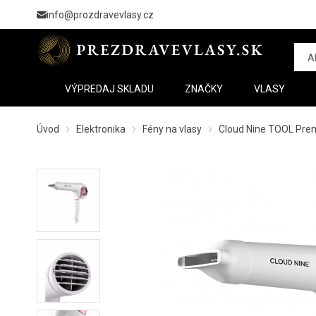
info@prozdravevlasy.cz
VÝPREDAJ SKLADU
ZNAČKY
VLASY
Úvod
Elektronika
Fény na vlasy
Cloud Nine TOOL Pre