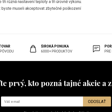
ři různá nastavení teploty a tři úrovně výkonu.
iž byste museli akceptovat zbytečné poškození
 TOVAR
ŠIROKÁ PONUKA
POR
 PÔVODU
6000+ PRODUKTOV
PRE
te prvý, kto pozná tajné akcie a z
ODOSLAŤ