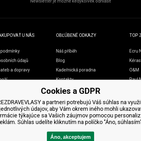
Newsletter je možné kedykoľvek odhlásiť
AKUPOVAŤ U NÁS
OBĽÚBENÉ ODKAZY
TOP 
 podmínky
Náš příběh
Ecru 
osobních údajů
Blog
Kéras
lateb a dopravy
Kadeřnická poradna
O&M
boží
Kontakty
Paul M
Cookies a GDPR
Vzorky zdarma
Wella
Zenz 
EZDRAVEVLASY a partneri potrebujú Váš súhlas na využi
jednotlivých údajov, aby Vám okrem iného mohli ukazova
ormácie týkajúce sa Vašich záujmov pomocou personaliz
reklám. Súhlas udelíte kliknutím na políčko "Áno, súhlasím"
Áno, akceptujem