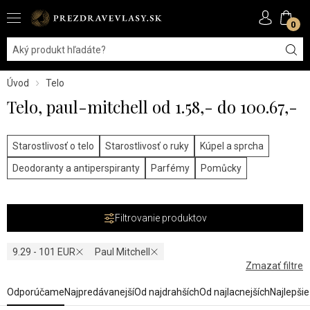
0
Úvod
Telo
Telo, paul-mitchell od 1.58,- do 100.67,-
Starostlivosť o telo
Starostlivosť o ruky
Kúpel a sprcha
Deodoranty a antiperspiranty
Parfémy
Pomůcky
Filtrovanie produktov
9.29 - 101 EUR
Paul Mitchell
Zmazať filtre
Odporúčame
Najpredávanejší
Od najdrahších
Od najlacnejších
Najlepši