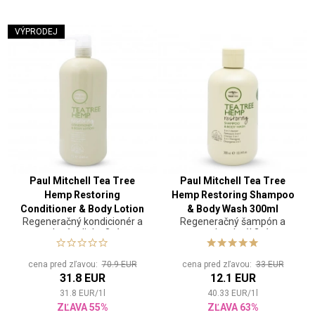
VÝPRODEJ
Paul Mitchell Tea Tree
Paul Mitchell Tea Tree
Hemp Restoring
Hemp Restoring Shampoo
Conditioner & Body Lotion
& Body Wash 300ml
Regeneračný kondicionér a
Regeneračný šampón a
1000ml
telové mlieko 2v1
sprchový gél 2v1
cena pred zľavou:
70.9 EUR
cena pred zľavou:
33 EUR
31.8 EUR
12.1 EUR
31.8
EUR
/
1
l
40.33
EUR
/
1
l
ZĽAVA 55%
ZĽAVA 63%