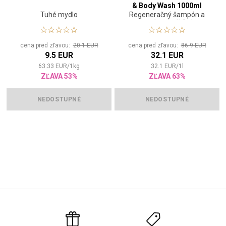
& Body Wash 1000ml
Tuhé mydlo
Regeneračný šampón a
sprchový gél 2v1
cena pred zľavou:
20.1 EUR
cena pred zľavou:
86.9 EUR
9.5 EUR
32.1 EUR
63.33
EUR
/
1
kg
32.1
EUR
/
1
l
ZĽAVA 53%
ZĽAVA 63%
NEDOSTUPNÉ
NEDOSTUPNÉ