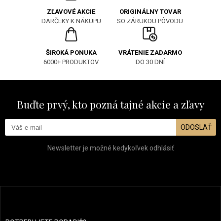
ORIGINÁLNY TOVAR
ZĽAVOVÉ AKCIE
SO ZÁRUKOU PÔVODU
DARČEKY K NÁKUPU
ŠIROKÁ PONUKA
VRÁTENIE ZADARMO
6000+ PRODUKTOV
DO 30 DNÍ
Buďte prvý, kto pozná tajné akcie a zľavy
ODOSLAŤ
Newsletter je možné kedykoľvek odhlásiť