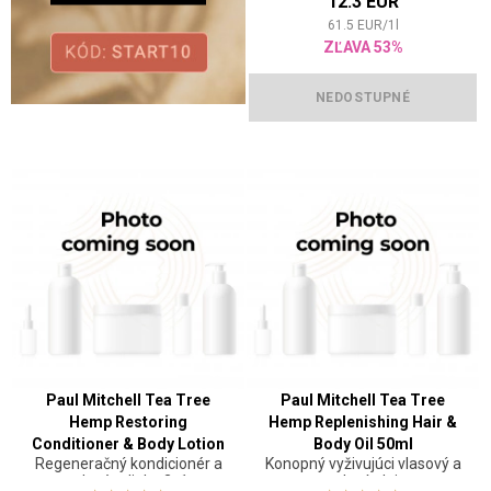
12.3 EUR
61.5
EUR
/
1
l
ZĽAVA 53%
NEDOSTUPNÉ
Paul Mitchell Tea Tree
Paul Mitchell Tea Tree
Hemp Restoring
Hemp Replenishing Hair &
Conditioner & Body Lotion
Body Oil 50ml
Regeneračný kondicionér a
Konopný vyživujúci vlasový a
300ml
telové mlieko 2v1
telový olej