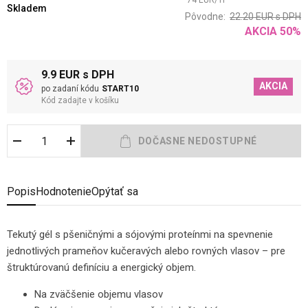
74
EUR
/
1
l
Skladem
Pôvodne:
22.20
EUR
s DPH
AKCIA
50
%
9.9 EUR s DPH
AKCIA
po zadaní kódu
START10
Kód zadajte v košíku
Popis
Hodnotenie
Opýtať sa
Tekutý gél s pšeničnými a sójovými proteínmi na spevnenie
jednotlivých prameňov kučeravých alebo rovných vlasov – pre
štruktúrovanú definíciu a energický objem.
Na zväčšenie objemu vlasov