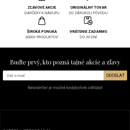
ORIGINÁLNY TOVAR
ZĽAVOVÉ AKCIE
SO ZÁRUKOU PÔVODU
DARČEKY K NÁKUPU
ŠIROKÁ PONUKA
VRÁTENIE ZADARMO
6000+ PRODUKTOV
DO 30 DNÍ
Buďte prvý, kto pozná tajné akcie a zľavy
ODOSLAŤ
Newsletter je možné kedykoľvek odhlásiť