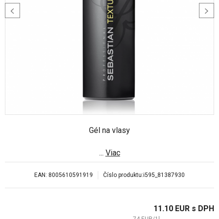
Gél na vlasy
...
Viac
EAN:
8005610591919
Číslo produktu:
i595_81387930
11.10
EUR
s DPH