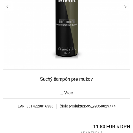
Suchý šampón pre mužov
...
Viac
EAN:
3614228816380
Číslo produktu:
i595_99350029774
11.80
EUR
s DPH