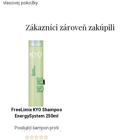
vlasovej pokožky.
Zákazníci zároveň zakúpili
FreeLimix KYO Shampoo
EnergySystem 250ml
Posilující šampon proti
vypadávání a řídnutí vlasů