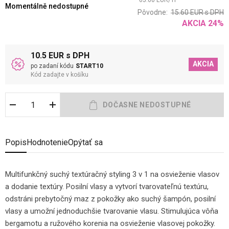
65.60
EUR
/
1
l
Momentálně nedostupné
Pôvodne:
15.60
EUR
s DPH
AKCIA
24
%
10.5 EUR s DPH
AKCIA
po zadaní kódu
START10
Kód zadajte v košíku
Popis
Hodnotenie
Opýtať sa
Multifunkčný suchý textúračný styling 3 v 1 na osvieženie vlasov
a dodanie textúry. Posilní vlasy a vytvorí tvarovateľnú textúru,
odstráni prebytočný maz z pokožky ako suchý šampón, posilní
vlasy a umožní jednoduchšie tvarovanie vlasu. Stimulujúca vôňa
bergamotu a ružového korenia na osvieženie vlasovej pokožky.