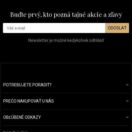
Buďte prvý, kto pozná tajné akcie a zľavy
ODOSLAŤ
Newsletter je možné kedykoľvek odhlásiť
POTREBUJETE PORADIŤ?
info@prozdravevlasy.cz
Obchodní podmínky
Odpovieme do 24 hodín.
PREČO NAKUPOVAŤ U NÁS
Ochrana osobních údajů
Náš příběh
Přehled plateb a dopravy
Blog
Ecru New York
OBĽÚBENÉ ODKAZY
Vrácení zboží
Kadeřnická poradna
Kérastase
Kontakty