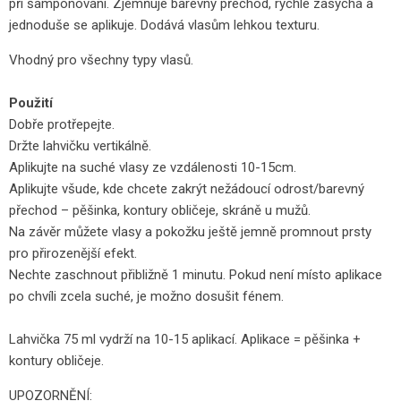
při šamponování. Zjemňuje barevný přechod, rychle zasychá a
jednoduše se aplikuje. Dodává vlasům lehkou texturu.
Vhodný pro všechny typy vlasů.
Použití
Dobře protřepejte.
Držte lahvičku vertikálně.
Aplikujte na suché vlasy ze vzdálenosti 10-15cm.
Aplikujte všude, kde chcete zakrýt nežádoucí odrost/barevný
přechod – pěšinka, kontury obličeje, skráně u mužů.
Na závěr můžete vlasy a pokožku ještě jemně promnout prsty
pro přirozenější efekt.
Nechte zaschnout přibližně 1 minutu. Pokud není místo aplikace
po chvíli zcela suché, je možno dosušit fénem.
Lahvička 75 ml vydrží na 10-15 aplikací. Aplikace = pěšinka +
kontury obličeje.
UPOZORNĚNÍ: