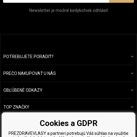
Newsletter je možné kedykoľvek odhlásiť
POTREBUJETE PORADIŤ?
info@prozdravevlasy.cz
Obchodní podmínky
Odpovieme do 24 hodín.
PREČO NAKUPOVAŤ U NÁS
Ochrana osobních údajů
Náš příběh
Přehled plateb a dopravy
Blog
Ecru New York
OBĽÚBENÉ ODKAZY
Vrácení zboží
Kadeřnická poradna
Kérastase
Kontakty
TOP ZNAČKY
O&M
Vzorky zdarma
Paul Mitchell
Cookies a GDPR
Wella Professionals
PREZDRAVEVLASY a partneri potrebujú Váš súhlas na využitie
Zenz Organic