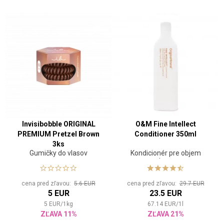
Invisibobble ORIGINAL
O&M Fine Intellect
PREMIUM Pretzel Brown
Conditioner 350ml
3ks
Gumičky do vlasov
Kondicionér pre objem
vlasov
cena pred zľavou:
5.6 EUR
cena pred zľavou:
29.7 EUR
5 EUR
23.5 EUR
5
EUR
/
1
kg
67.14
EUR
/
1
l
ZĽAVA 11%
ZĽAVA 21%