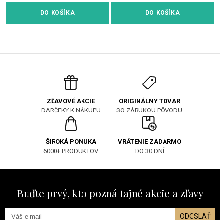
DO KOŠÍKA
DO KOŠÍKA
ORIGINÁLNY TOVAR
ZĽAVOVÉ AKCIE
SO ZÁRUKOU PÔVODU
DARČEKY K NÁKUPU
ŠIROKÁ PONUKA
VRÁTENIE ZADARMO
6000+ PRODUKTOV
DO 30 DNÍ
Buďte prvý, kto pozná tajné akcie a zľavy
ODOSLAŤ