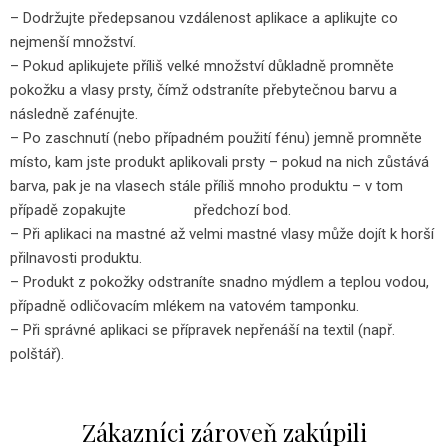
– Dodržujte předepsanou vzdálenost aplikace a aplikujte co
nejmenší množství.
– Pokud aplikujete příliš velké množství důkladně promněte
pokožku a vlasy prsty, čímž odstraníte přebytečnou barvu a
následně zafénujte.
– Po zaschnutí (nebo případném použití fénu) jemně promněte
místo, kam jste produkt aplikovali prsty – pokud na nich zůstává
barva, pak je na vlasech stále příliš mnoho produktu – v tom
případě zopakujte předchozí bod.
– Při aplikaci na mastné až velmi mastné vlasy může dojít k horší
přilnavosti produktu.
– Produkt z pokožky odstraníte snadno mýdlem a teplou vodou,
případně odličovacím mlékem na vatovém tamponku.
– Při správné aplikaci se přípravek nepřenáší na textil (např.
polštář).
Zákazníci zároveň zakúpili