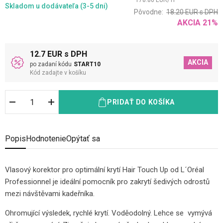
178.80
EUR
/
1
l
Skladom
u dodávateľa (3-5 dni)
Pôvodne:
18.20
EUR
s DPH
AKCIA
21
%
12.7 EUR s DPH
AKCIA
po zadaní kódu
START10
Kód zadajte v košíku
PRIDAŤ DO KOŠÍKA
Popis
Hodnotenie
Opýtať sa
Vlasový korektor pro optimální krytí Hair Touch Up od L´Oréal
Professionnel je ideální pomocník pro zakrytí šedivých odrostů
mezi návštěvami kadeřníka.
Ohromující výsledek, rychlé krytí. Voděodolný. Lehce se vymývá